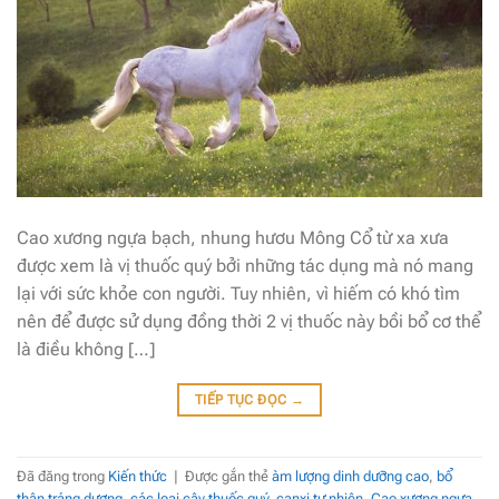
Cao xương ngựa bạch, nhung hươu Mông Cổ từ xa xưa
được xem là vị thuốc quý bởi những tác dụng mà nó mang
lại với sức khỏe con người. Tuy nhiên, vì hiếm có khó tìm
nên để được sử dụng đồng thời 2 vị thuốc này bồi bổ cơ thể
là điều không […]
TIẾP TỤC ĐỌC
→
Đã đăng trong
Kiến thức
|
Được gắn thẻ
àm lượng dinh dưỡng cao
,
bổ
thận tráng dương
,
các loại cây thuốc quý
,
canxi tự nhiên
,
Cao xương ngựa