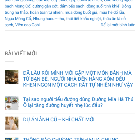
bạch Mông Cổ
,
cường gân cốt
,
đảm bảo sạch
,
dòng suối tinh khiế
,
Đông
trùng hạ thảo
,
hoàn toàn tự nhiên
,
mùa đông buốt giá
,
mùa hè đổ lửa
,
Ngựa Mông Cổ
,
Nhung hươu – thu
,
thời tiết khắc nghiệt
,
thức ăn là cỏ
sạch
,
Viên cao Gobi
Để lại một bình luận
BÀI VIẾT MỚI
ĐÃ LÂU RỒI MÌNH MỚI GẶP MỘT MÓN BÁNH MÀ
TỪ BẠN BÈ, NGƯỜI NHÀ ĐẾN HÀNG XÓM ĐỀU
KHEN NGON MỘT CÁCH RẤT TỰ NHIÊN NHƯ VẬY
Tại sao người tiểu đường dùng Đường Mía Hà Thủ
Ô lại tăng đường huyết nhẹ lúc đầu?
DỰ ÁN ẢNH CŨ – KHÍ CHẤT MỚI
THÔNG BÁO CHƯƠNG TRÌNH MUA CHUNG