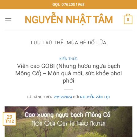
Chuyển
GỌI: 0762051968
đến
NGUYỄN NHẬT TÂM
nội
0
dung
LƯU TRỮ THẺ:
MÙA HÈ ĐỔ LỬA
KIẾN THỨC
Viên cao GOBI (Nhung hươu ngựa bạch
Mông Cổ) – Món quà mới, sức khỏe phơi
phới
ĐÃ ĐĂNG TRÊN
29/12/2024
BỞI
NGUYỄN VĂN LỢI
29
Th12