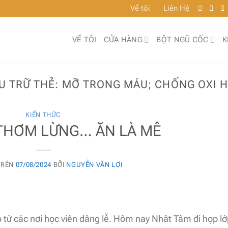
Về tôi
Liên Hệ
VỀ TÔI
CỬA HÀNG
BỘT NGŨ CỐC
K
U TRỮ THẺ:
MỠ TRONG MÁU; CHỐNG OXI 
KIẾN THỨC
 THƠM LỪNG… ĂN LÀ MÊ
TRÊN
07/08/2024
BỞI
NGUYỄN VĂN LỢI
o từ các nơi học viên dâng lễ. Hôm nay Nhât Tâm đi họp l