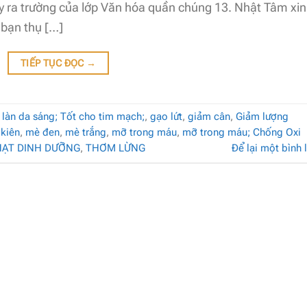
y ra trường của lớp Văn hóa quần chúng 13. Nhật Tâm xin
 bạn thụ […]
TIẾP TỤC ĐỌC
→
 làn da sáng; Tốt cho tim mạch;
,
gạo lứt
,
giảm cân
,
Giảm lượng
 kiên
,
mè đen
,
mè trắng
,
mỡ trong máu
,
mỡ trong máu; Chống Oxi
HẠT DINH DƯỠNG
,
THƠM LỪNG
Để lại một bình 