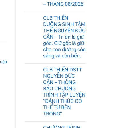
– THÁNG 08/2026
CLB THIỀN
DƯỠNG SINH TÂM
THỂ NGUYỄN ĐỨC
CẦN – Tri ân là giữ
gốc. Giữ gốc là giữ
cho con đường còn
sáng và còn bền.
luận
CLB THIỀN DSTT
NGUYỄN ĐỨC
CẦN – THÔNG
BÁO CHƯƠNG
TRÌNH TẬP LUYỆN
“ĐÁNH THỨC CƠ
THỂ TỪ BÊN
TRONG”
CHƯƠNG TRÌNH