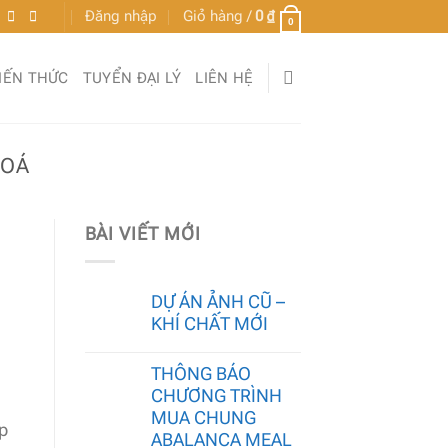
Đăng nhập
Giỏ hàng /
0
₫
0
IẾN THỨC
TUYỂN ĐẠI LÝ
LIÊN HỆ
HOÁ
BÀI VIẾT MỚI
DỰ ÁN ẢNH CŨ –
KHÍ CHẤT MỚI
THÔNG BÁO
CHƯƠNG TRÌNH
MUA CHUNG
ớp
ABALANCA MEAL