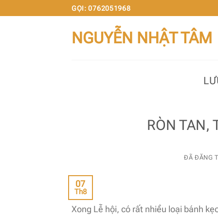
Chuyển
GỌI: 0762051968
đến
NGUYỄN NHẬT TÂM
nội
dung
LƯ
RÒN TAN,
ĐÃ ĐĂNG 
07
Th8
Xong Lễ hội, có rất nhiều loại bánh kẹ