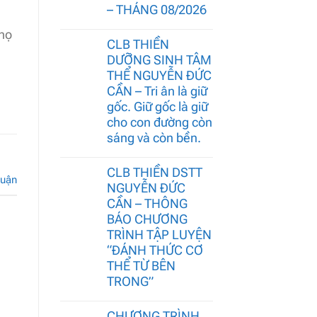
– THÁNG 08/2026
 họ
CLB THIỀN
DƯỠNG SINH TÂM
THỂ NGUYỄN ĐỨC
CẦN – Tri ân là giữ
gốc. Giữ gốc là giữ
cho con đường còn
sáng và còn bền.
CLB THIỀN DSTT
luận
NGUYỄN ĐỨC
CẦN – THÔNG
BÁO CHƯƠNG
TRÌNH TẬP LUYỆN
“ĐÁNH THỨC CƠ
THỂ TỪ BÊN
TRONG”
CHƯƠNG TRÌNH