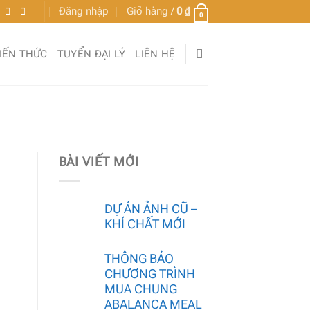
Đăng nhập
Giỏ hàng /
0
₫
0
IẾN THỨC
TUYỂN ĐẠI LÝ
LIÊN HỆ
BÀI VIẾT MỚI
DỰ ÁN ẢNH CŨ –
KHÍ CHẤT MỚI
THÔNG BÁO
CHƯƠNG TRÌNH
MUA CHUNG
ABALANCA MEAL