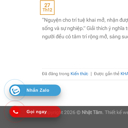
27
Th12
“Nguyện cho trí tuệ khai mở, nhận đượ
sống và sự nghiệp.” Giải thích ý nghĩ
người đều có tâm trí rộng mở, sáng suố
Đã đăng trong
Kiến thức
|
Được gắn thẻ
KHA
Nhắn Zalo
Gọi ngay
Copyright 2026 ©
Nhật Tâm
. Thiết kế 