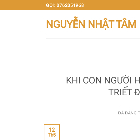
Chuyển
GỌI: 0762051968
đến
NGUYỄN NHẬT TÂM
nội
dung
KHI CON NGƯỜI 
TRIẾT 
ĐÃ ĐĂNG 
12
Th5