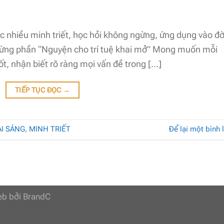
c nhiều minh triết, học hỏi không ngừng, ứng dụng vào đờ
a từng phần “Nguyện cho trí tuệ khai mở” Mong muốn mỗi
t, nhận biết rõ ràng mọi vấn đề trong […]
TIẾP TỤC ĐỌC
→
I SÁNG
,
MINH TRIẾT
Để lại một bình 
web bởi
BrandC