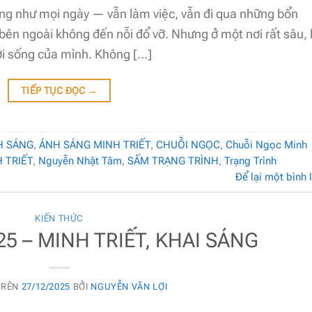
ng như mọi ngày — vẫn làm việc, vẫn đi qua những bổn
bên ngoài không đến nỗi đổ vỡ. Nhưng ở một nơi rất sâu,
ời sống của mình. Không […]
TIẾP TỤC ĐỌC
→
H SÁNG
,
ÁNH SÁNG MINH TRIẾT
,
CHUỖI NGỌC
,
Chuỗi Ngọc Minh
 TRIẾT
,
Nguyễn Nhật Tâm
,
SẤM TRẠNG TRÌNH
,
Trạng Trình
Để lại một bình 
KIẾN THỨC
25 – MINH TRIẾT, KHAI SÁNG
TRÊN
27/12/2025
BỞI
NGUYỄN VĂN LỢI