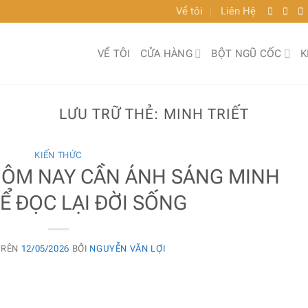
Về tôi
Liên Hệ
VỀ TÔI
CỬA HÀNG
BỘT NGŨ CỐC
K
LƯU TRỮ THẺ:
MINH TRIẾT
KIẾN THỨC
HÔM NAY CẦN ÁNH SÁNG MINH
ĐỂ ĐỌC LẠI ĐỜI SỐNG
TRÊN
12/05/2026
BỞI
NGUYỄN VĂN LỢI