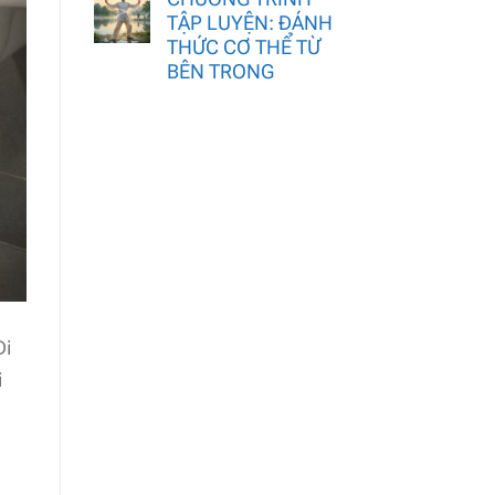
TẬP LUYỆN: ĐÁNH
THỨC CƠ THỂ TỪ
BÊN TRONG
Đi
i