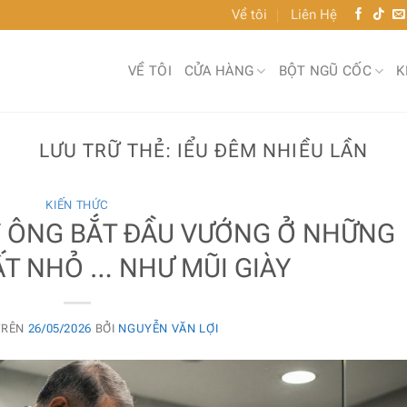
Về tôi
Liên Hệ
VỀ TÔI
CỬA HÀNG
BỘT NGŨ CỐC
K
LƯU TRỮ THẺ:
IỂU ĐÊM NHIỀU LẦN
KIẾN THỨC
Ý ÔNG BẮT ĐẦU VƯỚNG Ở NHỮNG
T NHỎ … NHƯ MŨI GIÀY
TRÊN
26/05/2026
BỞI
NGUYỄN VĂN LỢI