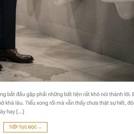
g bắt đầu gặp phải những bất tiện rất khó nói thành lời. 
ờ khá lâu. Tiểu xong rồi mà vẫn thấy chưa thật sự hết, đô
iày hay […]
TIẾP TỤC ĐỌC
→