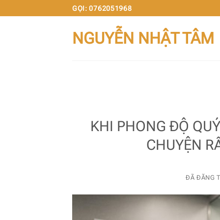
Chuyển
GỌI: 0762051968
đến
NGUYỄN NHẬT TÂM
nội
dung
KHI PHONG ĐỘ QU
CHUYỆN RẤ
ĐÃ ĐĂNG 