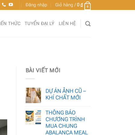
Đăng nhập
Giỏ hàng /
0
₫
0
IẾN THỨC
TUYỂN ĐẠI LÝ
LIÊN HỆ
BÀI VIẾT MỚI
DỰ ÁN ẢNH CŨ –
KHÍ CHẤT MỚI
THÔNG BÁO
CHƯƠNG TRÌNH
MUA CHUNG
ABALANCA MEAL