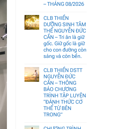
– THÁNG 08/2026
CLB THIỀN
DƯỠNG SINH TÂM
THỂ NGUYỄN ĐỨC
CẦN – Tri ân là giữ
gốc. Giữ gốc là giữ
cho con đường còn
sáng và còn bền.
CLB THIỀN DSTT
NGUYỄN ĐỨC
CẦN – THÔNG
BÁO CHƯƠNG
TRÌNH TẬP LUYỆN
“ĐÁNH THỨC CƠ
THỂ TỪ BÊN
TRONG”
CHƯƠNG TRÌNH