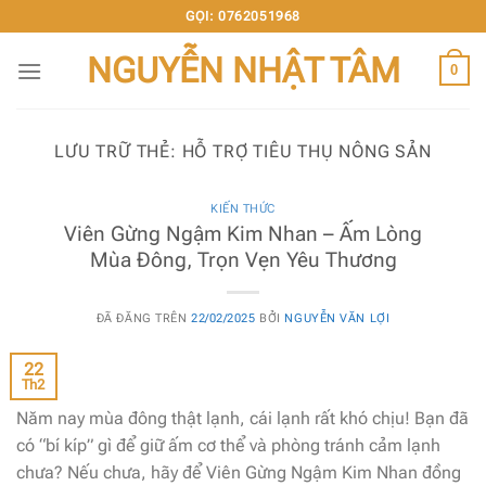
Chuyển
GỌI: 0762051968
đến
NGUYỄN NHẬT TÂM
nội
0
dung
LƯU TRỮ THẺ:
HỖ TRỢ TIÊU THỤ NÔNG SẢN
KIẾN THỨC
Viên Gừng Ngậm Kim Nhan – Ấm Lòng
Mùa Đông, Trọn Vẹn Yêu Thương
ĐÃ ĐĂNG TRÊN
22/02/2025
BỞI
NGUYỄN VĂN LỢI
22
Th2
Năm nay mùa đông thật lạnh, cái lạnh rất khó chịu! Bạn đã
có “bí kíp” gì để giữ ấm cơ thể và phòng tránh cảm lạnh
chưa? Nếu chưa, hãy để Viên Gừng Ngậm Kim Nhan đồng