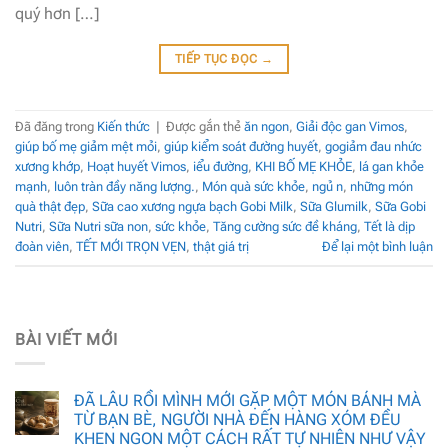
quý hơn […]
TIẾP TỤC ĐỌC
→
Đã đăng trong
Kiến thức
|
Được gắn thẻ
ăn ngon
,
Giải độc gan Vimos
,
giúp bố mẹ giảm mệt mỏi
,
giúp kiểm soát đường huyết
,
gogiảm đau nhức
xương khớp
,
Hoạt huyết Vimos
,
iểu đường
,
KHI BỐ MẸ KHỎE
,
lá gan khỏe
mạnh
,
luôn tràn đầy năng lượng.
,
Món quà sức khỏe
,
ngủ n
,
những món
quà thật đẹp
,
Sữa cao xương ngựa bạch Gobi Milk
,
Sữa Glumilk
,
Sữa Gobi
Nutri
,
Sữa Nutri sữa non
,
sức khỏe
,
Tăng cường sức đề kháng
,
Tết là dịp
đoàn viên
,
TẾT MỚI TRỌN VẸN
,
thật giá trị
Để lại một bình luận
BÀI VIẾT MỚI
ĐÃ LÂU RỒI MÌNH MỚI GẶP MỘT MÓN BÁNH MÀ
TỪ BẠN BÈ, NGƯỜI NHÀ ĐẾN HÀNG XÓM ĐỀU
KHEN NGON MỘT CÁCH RẤT TỰ NHIÊN NHƯ VẬY