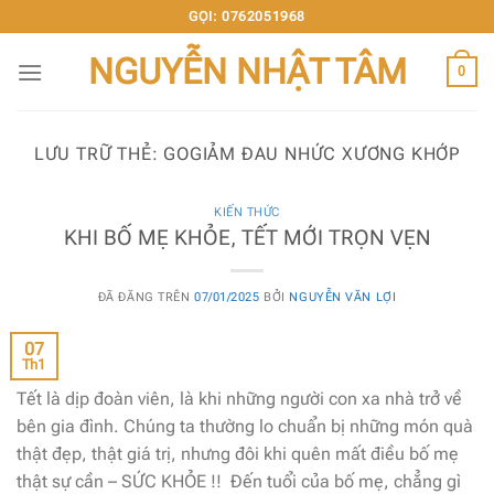
Chuyển
GỌI: 0762051968
đến
NGUYỄN NHẬT TÂM
nội
0
dung
LƯU TRỮ THẺ:
GOGIẢM ĐAU NHỨC XƯƠNG KHỚP
KIẾN THỨC
KHI BỐ MẸ KHỎE, TẾT MỚI TRỌN VẸN
ĐÃ ĐĂNG TRÊN
07/01/2025
BỞI
NGUYỄN VĂN LỢI
07
Th1
Tết là dịp đoàn viên, là khi những người con xa nhà trở về
bên gia đình. Chúng ta thường lo chuẩn bị những món quà
thật đẹp, thật giá trị, nhưng đôi khi quên mất điều bố mẹ
thật sự cần – SỨC KHỎE !! Đến tuổi của bố mẹ, chẳng gì