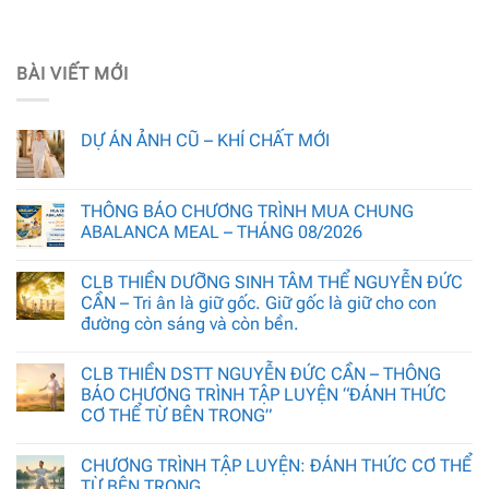
BÀI VIẾT MỚI
DỰ ÁN ẢNH CŨ – KHÍ CHẤT MỚI
THÔNG BÁO CHƯƠNG TRÌNH MUA CHUNG
ABALANCA MEAL – THÁNG 08/2026
CLB THIỀN DƯỠNG SINH TÂM THỂ NGUYỄN ĐỨC
CẦN – Tri ân là giữ gốc. Giữ gốc là giữ cho con
đường còn sáng và còn bền.
CLB THIỀN DSTT NGUYỄN ĐỨC CẦN – THÔNG
BÁO CHƯƠNG TRÌNH TẬP LUYỆN “ĐÁNH THỨC
CƠ THỂ TỪ BÊN TRONG”
CHƯƠNG TRÌNH TẬP LUYỆN: ĐÁNH THỨC CƠ THỂ
TỪ BÊN TRONG