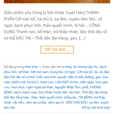
(Sản phẩm của Công ty Sức Khỏe Tuyệt Hảo) THÀNH
PHẦN Cốt toái bổ, hà thủ ô, xạ đơn, xuyên tâm liên, cỏ
ngọt, bạch phục linh, thảo quyết minh, lô hội… CÔNG
DỤNG Thanh can, bổ thận, trừ thấp nhiệt, đào thải độc tố
cơ thể ĐẶC TRỊ – Thải độc đại tràng, gan, […]
TIẾP TỤC ĐỌC
→
Đã đăng trong
Kiến thức
|
Được gắn thẻ
á sừng
,
ăn không hấp thụ
,
bạch
phục linh
,
bổ thận
,
bớt nán sạm
,
bụng bia
,
cỏ ngọt
,
Cốt toái bổ
,
da
,
da đẹp
,
đào thải độc tố cơ thể
,
Điều hòa kinh nguyệt
,
điều trị tiểu đường
,
gan
,
Gan
máu nhiễm mỡ
,
hà thủ ô
,
hanh can
,
LÀM ĐẸP
,
lô hội
,
mẩn ngứa
,
men gan
cao
,
mụn nhọt
,
ngăn ngừa sỏi thận
,
Nguyễn Nhật Tâm
,
phổi
,
PHÒNG
BỆNH
,
sạch mạch máu
,
Sức Khỏe Tuyệt Hảo
,
táo bón
,
Thải độc đại tràng
,
thải độc tổng hợp.
,
thận
,
thảo quyết minh
,
trắng da.
,
TRỊ BỆNH
,
trừ thấp
nhiệt
,
vẩy nền
,
viêm da cơ địa
,
viêm gan B
,
VIÊN THẢI ĐỘC
,
xạ đơn
,
xuyên
tâm liên
Để lại một bình luận