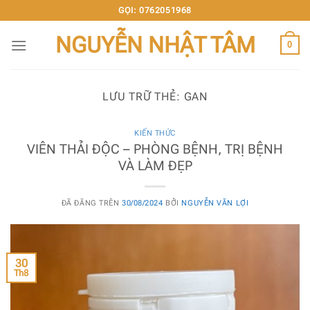
Chuyển
GỌI: 0762051968
đến
NGUYỄN NHẬT TÂM
nội
0
dung
LƯU TRỮ THẺ:
GAN
KIẾN THỨC
VIÊN THẢI ĐỘC – PHÒNG BỆNH, TRỊ BỆNH
VÀ LÀM ĐẸP
ĐÃ ĐĂNG TRÊN
30/08/2024
BỞI
NGUYỄN VĂN LỢI
30
Th8