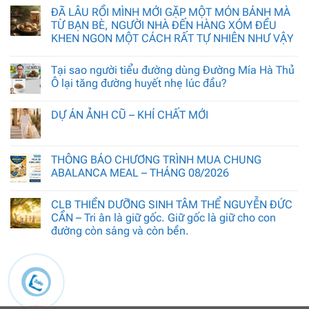
ĐÃ LÂU RỒI MÌNH MỚI GẶP MỘT MÓN BÁNH MÀ
TỪ BẠN BÈ, NGƯỜI NHÀ ĐẾN HÀNG XÓM ĐỀU
KHEN NGON MỘT CÁCH RẤT TỰ NHIÊN NHƯ VẬY
Tại sao người tiểu đường dùng Đường Mía Hà Thủ
Ô lại tăng đường huyết nhẹ lúc đầu?
DỰ ÁN ẢNH CŨ – KHÍ CHẤT MỚI
THÔNG BÁO CHƯƠNG TRÌNH MUA CHUNG
ABALANCA MEAL – THÁNG 08/2026
CLB THIỀN DƯỠNG SINH TÂM THỂ NGUYỄN ĐỨC
CẦN – Tri ân là giữ gốc. Giữ gốc là giữ cho con
đường còn sáng và còn bền.