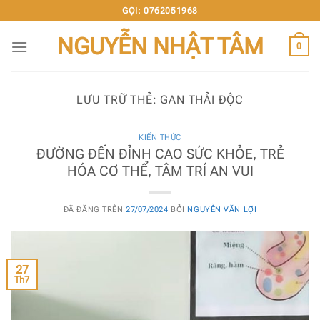
Chuyển
GỌI: 0762051968
đến
NGUYỄN NHẬT TÂM
nội
0
dung
LƯU TRỮ THẺ:
GAN THẢI ĐỘC
KIẾN THỨC
ĐƯỜNG ĐẾN ĐỈNH CAO SỨC KHỎE, TRẺ
HÓA CƠ THỂ, TÂM TRÍ AN VUI
ĐÃ ĐĂNG TRÊN
27/07/2024
BỞI
NGUYỄN VĂN LỢI
27
Th7