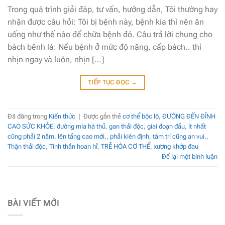
Trong quá trình giải đáp, tư vấn, hướng dẫn, Tôi thường hay
nhận được câu hỏi: Tôi bị bệnh này, bệnh kia thì nên ăn
uống như thế nào để chữa bệnh đó. Câu trả lời chung cho
bách bệnh là: Nếu bệnh ở mức độ nặng, cấp bách.. thì
nhịn ngay và luôn, nhịn […]
TIẾP TỤC ĐỌC
→
Đã đăng trong
Kiến thức
|
Được gắn thẻ
cơ thể bộc lộ
,
ĐƯỜNG ĐẾN ĐỈNH
CAO SỨC KHỎE
,
đường mía hà thủ
,
gan thải độc
,
giai đoạn đầu
,
ít nhất
cũng phải 2 năm
,
lên tầng cao mới.
,
phải kiên định
,
tâm trí cũng an vui.
,
Thận thải độc
,
Tinh thần hoan hỉ
,
TRẺ HÓA CƠ THỂ
,
xương khớp đau
Để lại một bình luận
BÀI VIẾT MỚI