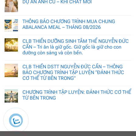
DỰ ÁN ẢNH CŨ – KHÍ CHẤT MỚI
THÔNG BÁO CHƯƠNG TRÌNH MUA CHUNG
ABALANCA MEAL – THÁNG 08/2026
CLB THIỀN DƯỠNG SINH TÂM THỂ NGUYỄN ĐỨC
CẦN – Tri ân là giữ gốc. Giữ gốc là giữ cho con
đường còn sáng và còn bền.
CLB THIỀN DSTT NGUYỄN ĐỨC CẦN – THÔNG
BÁO CHƯƠNG TRÌNH TẬP LUYỆN “ĐÁNH THỨC
CƠ THỂ TỪ BÊN TRONG”
CHƯƠNG TRÌNH TẬP LUYỆN: ĐÁNH THỨC CƠ THỂ
TỪ BÊN TRONG