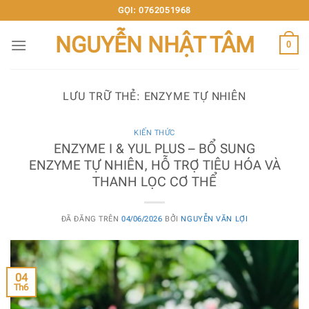
Chuyển
GỌI: 0762051968
đến
NGUYỄN NHẬT TÂM
nội
0
dung
LƯU TRỮ THẺ:
ENZYME TỰ NHIÊN
KIẾN THỨC
ENZYME I & YUL PLUS – BỔ SUNG
ENZYME TỰ NHIÊN, HỖ TRỢ TIÊU HÓA VÀ
THANH LỌC CƠ THỂ
ĐÃ ĐĂNG TRÊN
04/06/2026
BỞI
NGUYỄN VĂN LỢI
04
Th6