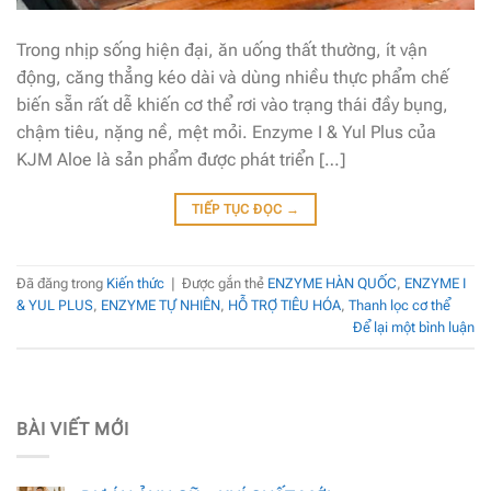
Trong nhịp sống hiện đại, ăn uống thất thường, ít vận
động, căng thẳng kéo dài và dùng nhiều thực phẩm chế
biến sẵn rất dễ khiến cơ thể rơi vào trạng thái đầy bụng,
chậm tiêu, nặng nề, mệt mỏi. Enzyme I & Yul Plus của
KJM Aloe là sản phẩm được phát triển […]
TIẾP TỤC ĐỌC
→
Đã đăng trong
Kiến thức
|
Được gắn thẻ
ENZYME HÀN QUỐC
,
ENZYME I
& YUL PLUS
,
ENZYME TỰ NHIÊN
,
HỖ TRỢ TIÊU HÓA
,
Thanh lọc cơ thể
Để lại một bình luận
BÀI VIẾT MỚI