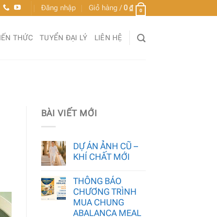
Đăng nhập
Giỏ hàng /
0
₫
0
IẾN THỨC
TUYỂN ĐẠI LÝ
LIÊN HỆ
BÀI VIẾT MỚI
DỰ ÁN ẢNH CŨ –
KHÍ CHẤT MỚI
THÔNG BÁO
CHƯƠNG TRÌNH
MUA CHUNG
ABALANCA MEAL