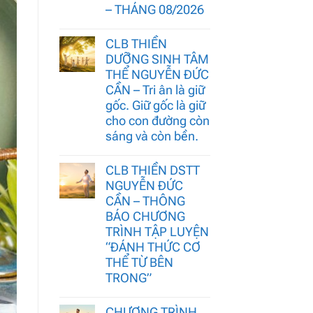
– THÁNG 08/2026
CLB THIỀN
DƯỠNG SINH TÂM
THỂ NGUYỄN ĐỨC
CẦN – Tri ân là giữ
gốc. Giữ gốc là giữ
cho con đường còn
sáng và còn bền.
CLB THIỀN DSTT
NGUYỄN ĐỨC
CẦN – THÔNG
BÁO CHƯƠNG
TRÌNH TẬP LUYỆN
“ĐÁNH THỨC CƠ
THỂ TỪ BÊN
TRONG”
CHƯƠNG TRÌNH