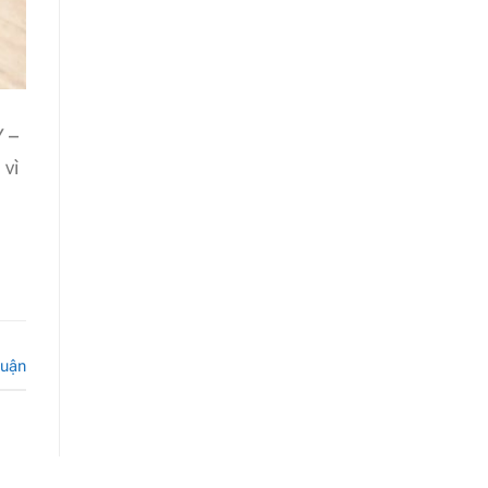
 –
 vì
luận