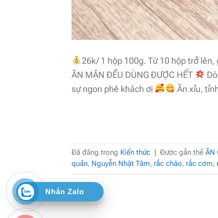
26k/ 1 hộp 100g. Từ 10 hộp trở lên,
ĂN MẶN ĐỀU DÙNG ĐƯỢC HẾT
Dòn
sự ngon phê khách ơi
Ăn xỉu, tỉn
Đã đăng trong
Kiến thức
|
Được gắn thẻ
ĂN 
quản
,
Nguyễn Nhật Tâm
,
rắc cháo
,
rắc cơm
,
Nhắn Zalo