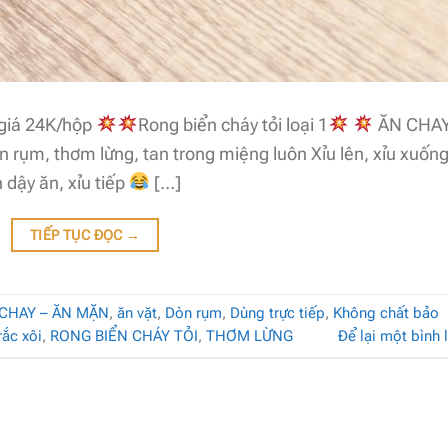
 giá 24K/hộp
Rong biển cháy tỏi loại 1
ĂN CHAY
 rụm, thơm lừng, tan trong miệng luôn Xỉu lên, xỉu xuống
h dậy ăn, xỉu tiếp
[…]
TIẾP TỤC ĐỌC
→
CHAY – ĂN MẶN
,
ăn vặt
,
Dòn rụm
,
Dùng trực tiếp
,
Không chất bảo
rắc xôi
,
RONG BIỂN CHÁY TỎI
,
THƠM LỪNG
Để lại một bình 