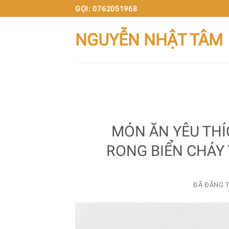
Chuyển
GỌI: 0762051968
đến
NGUYỄN NHẬT TÂM
nội
dung
MÓN ĂN YÊU THÍ
RONG BIỂN CHÁY 
ĐÃ ĐĂNG 