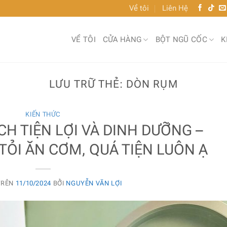
Về tôi
Liên Hệ
VỀ TÔI
CỬA HÀNG
BỘT NGŨ CỐC
K
LƯU TRỮ THẺ:
DÒN RỤM
KIẾN THỨC
CH TIỆN LỢI VÀ DINH DƯỠNG –
TỎI ĂN CƠM, QUÁ TIỆN LUÔN Ạ
TRÊN
11/10/2024
BỞI
NGUYỄN VĂN LỢI