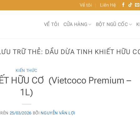
Về tôi
Liên Hệ
VỀ TÔI
CỬA HÀNG
BỘT NGŨ CỐC
K
LƯU TRỮ THẺ:
DẦU DỪA TINH KHIẾT HỮU C
KIẾN THỨC
ẾT HỮU CƠ (Vietcoco Premium –
1L)
TRÊN
25/03/2026
BỞI
NGUYỄN VĂN LỢI