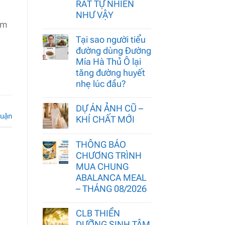
RẤT TỰ NHIÊN
,
NHƯ VẬY
ểm
Tại sao người tiểu
đường dùng Đường
Mía Hà Thủ Ô lại
tăng đường huyết
nhẹ lúc đầu?
DỰ ÁN ẢNH CŨ –
luận
KHÍ CHẤT MỚI
THÔNG BÁO
CHƯƠNG TRÌNH
MUA CHUNG
ABALANCA MEAL
– THÁNG 08/2026
CLB THIỀN
DƯỠNG SINH TÂM