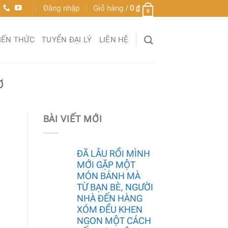
Đăng nhập
Giỏ hàng /
0
₫
0
IẾN THỨC
TUYỂN ĐẠI LÝ
LIÊN HỆ
Ơ
BÀI VIẾT MỚI
ĐÃ LÂU RỒI MÌNH
MỚI GẶP MỘT
MÓN BÁNH MÀ
TỪ BẠN BÈ, NGƯỜI
NHÀ ĐẾN HÀNG
XÓM ĐỀU KHEN
NGON MỘT CÁCH