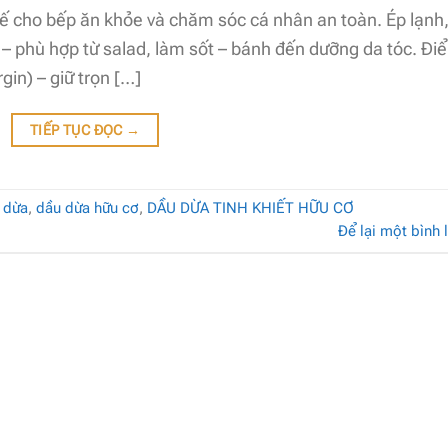
ế cho bếp ăn khỏe và chăm sóc cá nhân an toàn. Ép lạnh
 – phù hợp từ salad, làm sốt – bánh đến dưỡng da tóc. Đi
gin) – giữ trọn […]
TIẾP TỤC ĐỌC
→
 dừa
,
dầu dừa hữu cơ
,
DẦU DỪA TINH KHIẾT HỮU CƠ
Để lại một bình 