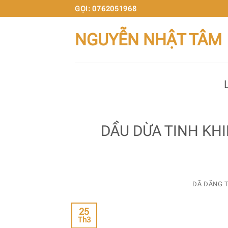
Chuyển
GỌI: 0762051968
đến
NGUYỄN NHẬT TÂM
nội
dung
DẦU DỪA TINH KHI
ĐÃ ĐĂNG 
25
Th3