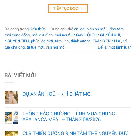
TIẾP TỤC ĐỌC
→
Đã đăng trong
Kiến thức
|
Được gắn thẻ
an lạc
,
bình an mới.
,
đạo tâm
,
mỗi cộng đồng
,
mỗi gia đình
,
mỗi người
,
NGÀY HỘI TỤ NGUYÊN KHÍ
,
NGUYÊN TIÊU
,
phúc lộc mới
,
tâm linh
,
thịnh vượng
,
TRẠNG TRÌNH AI
,
trí
tuệ cha ông
,
trí tuệ mới
,
vận hội mới
Để lại một bình luận
BÀI VIẾT MỚI
DỰ ÁN ẢNH CŨ – KHÍ CHẤT MỚI
THÔNG BÁO CHƯƠNG TRÌNH MUA CHUNG
ABALANCA MEAL – THÁNG 08/2026
CLB THIỀN DƯỠNG SINH TÂM THỂ NGUYỄN ĐỨC