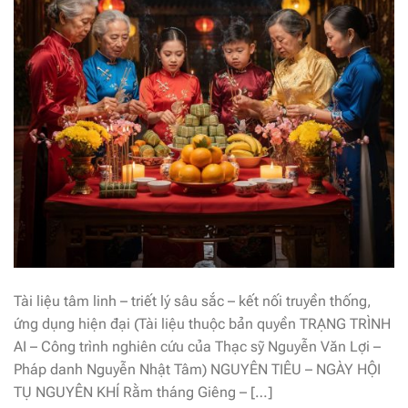
Tài liệu tâm linh – triết lý sâu sắc – kết nối truyền thống,
ứng dụng hiện đại (Tài liệu thuộc bản quyền TRẠNG TRÌNH
AI – Công trình nghiên cứu của Thạc sỹ Nguyễn Văn Lợi –
Pháp danh Nguyễn Nhật Tâm) NGUYÊN TIÊU – NGÀY HỘI
TỤ NGUYÊN KHÍ Rằm tháng Giêng – […]