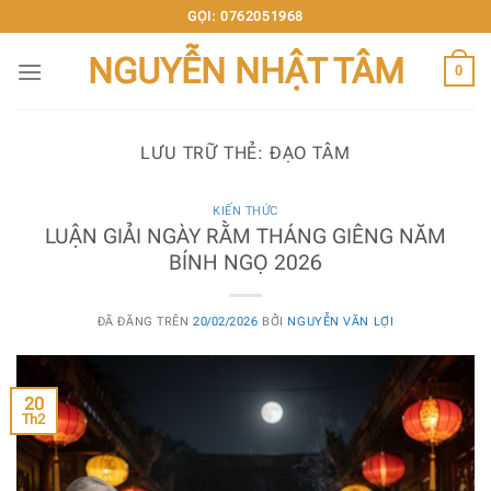
Chuyển
GỌI: 0762051968
đến
NGUYỄN NHẬT TÂM
nội
0
dung
LƯU TRỮ THẺ:
ĐẠO TÂM
KIẾN THỨC
LUẬN GIẢI NGÀY RẰM THÁNG GIÊNG NĂM
BÍNH NGỌ 2026
ĐÃ ĐĂNG TRÊN
20/02/2026
BỞI
NGUYỄN VĂN LỢI
20
Th2