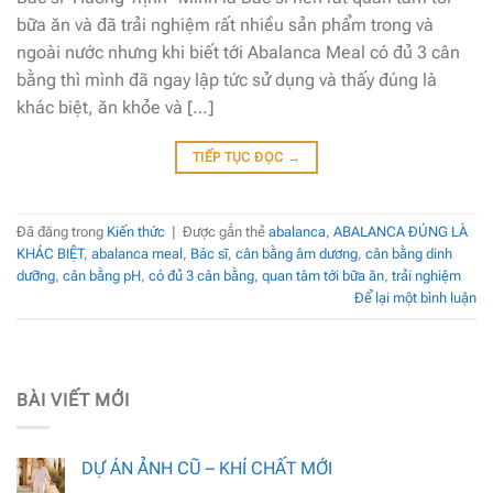
bữa ăn và đã trải nghiệm rất nhiều sản phẩm trong và
ngoài nước nhưng khi biết tới Abalanca Meal có đủ 3 cân
bằng thì mình đã ngay lập tức sử dụng và thấy đúng là
khác biệt, ăn khỏe và […]
TIẾP TỤC ĐỌC
→
Đã đăng trong
Kiến thức
|
Được gắn thẻ
abalanca
,
ABALANCA ĐÚNG LÀ
KHÁC BIỆT
,
abalanca meal
,
Bác sĩ
,
cân bằng âm dương
,
cân bằng dinh
dưỡng
,
cân bằng pH
,
có đủ 3 cân bằng
,
quan tâm tới bữa ăn
,
trải nghiệm
Để lại một bình luận
BÀI VIẾT MỚI
DỰ ÁN ẢNH CŨ – KHÍ CHẤT MỚI