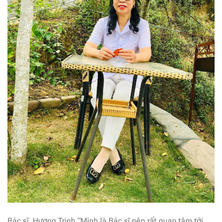
Bác sĩ Hương Trịnh “Mình là Bác sĩ nên rất quan tâm tới