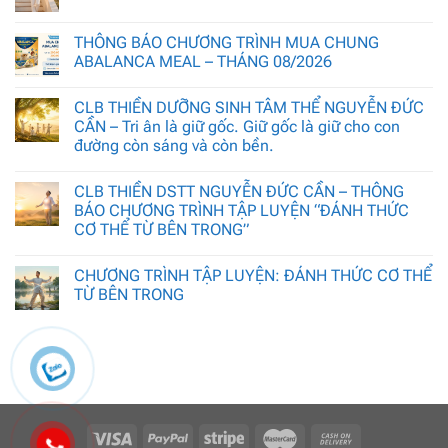
THÔNG BÁO CHƯƠNG TRÌNH MUA CHUNG
ABALANCA MEAL – THÁNG 08/2026
CLB THIỀN DƯỠNG SINH TÂM THỂ NGUYỄN ĐỨC
CẦN – Tri ân là giữ gốc. Giữ gốc là giữ cho con
đường còn sáng và còn bền.
CLB THIỀN DSTT NGUYỄN ĐỨC CẦN – THÔNG
BÁO CHƯƠNG TRÌNH TẬP LUYỆN “ĐÁNH THỨC
CƠ THỂ TỪ BÊN TRONG”
CHƯƠNG TRÌNH TẬP LUYỆN: ĐÁNH THỨC CƠ THỂ
TỪ BÊN TRONG