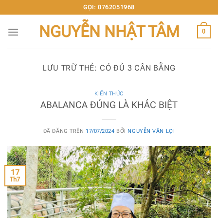
Chuyển
GỌI: 0762051968
đến
NGUYỄN NHẬT TÂM
nội
0
dung
LƯU TRỮ THẺ:
CÓ ĐỦ 3 CÂN BẰNG
KIẾN THỨC
ABALANCA ĐÚNG LÀ KHÁC BIỆT
ĐÃ ĐĂNG TRÊN
17/07/2024
BỞI
NGUYỄN VĂN LỢI
17
Th7