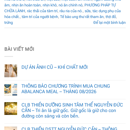
âm
,
nhịn ăn hoàn toàn
,
nhịn khô
,
nó ăn chính nó
,
PHƯƠNG PHÁP TỰ
CHỮA LÀNH
,
rác thải của tâm trí
,
râu ria của nó.
,
sữa
,
tác dụng phụ của
hóa chất.
,
tâm trí của người bệnh
,
Tế bào ung thư rất tham ăn
,
thịt đỏ
,
trứng
Để lại một bình luận
BÀI VIẾT MỚI
DỰ ÁN ẢNH CŨ – KHÍ CHẤT MỚI
THÔNG BÁO CHƯƠNG TRÌNH MUA CHUNG
ABALANCA MEAL – THÁNG 08/2026
CLB THIỀN DƯỠNG SINH TÂM THỂ NGUYỄN ĐỨC
CẦN – Tri ân là giữ gốc. Giữ gốc là giữ cho con
đường còn sáng và còn bền.
CLB THIỀN DSTT NGUYỄN ĐỨC CẦN – THÔNG