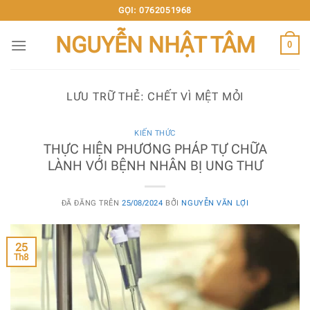
Chuyển
GỌI: 0762051968
đến
NGUYỄN NHẬT TÂM
nội
0
dung
LƯU TRỮ THẺ:
CHẾT VÌ MỆT MỎI
KIẾN THỨC
THỰC HIỆN PHƯƠNG PHÁP TỰ CHỮA
LÀNH VỚI BỆNH NHÂN BỊ UNG THƯ
ĐÃ ĐĂNG TRÊN
25/08/2024
BỞI
NGUYỄN VĂN LỢI
25
Th8