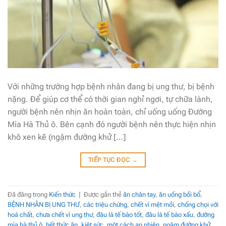
Với những trường hợp bệnh nhân đang bị ung thư, bị bệnh
nặng. Để giúp cơ thể có thời gian nghỉ ngơi, tự chữa lành,
người bệnh nên nhịn ăn hoàn toàn, chỉ uống uống Đường
Mía Hà Thủ ô. Bên cạnh đó người bệnh nên thực hiện nhịn
khô xen kẽ (ngậm đường khử […]
TIẾP TỤC ĐỌC
→
Đã đăng trong
Kiến thức
|
Được gắn thẻ
ăn chân tay
,
ăn uống bồi bổ
,
BỆNH NHÂN BỊ UNG THƯ
,
các triệu chứng
,
chết vì mệt mỏi
,
chống chọi với
hoá chất
,
chưa chết vì ung thư
,
đâu là tế bào tốt
,
đâu là tế bào xấu
,
đường
mía hà thủ ô
,
hết thức ăn
,
kiệt sức
,
một cách an nhiên
,
ngậm đường khử