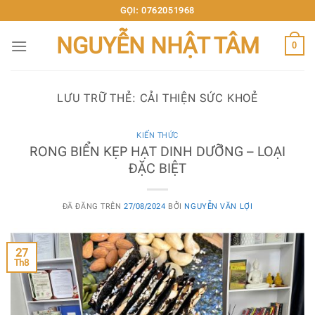
Chuyển
GỌI: 0762051968
đến
NGUYỄN NHẬT TÂM
nội
0
dung
LƯU TRỮ THẺ:
CẢI THIỆN SỨC KHOẺ
KIẾN THỨC
RONG BIỂN KẸP HẠT DINH DƯỠNG – LOẠI
ĐẶC BIỆT
ĐÃ ĐĂNG TRÊN
27/08/2024
BỞI
NGUYỄN VĂN LỢI
27
Th8