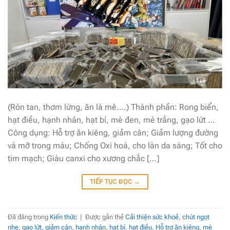
(Ròn tan, thơm lừng, ăn là mê….) Thành phần: Rong biển,
hạt điều, hạnh nhân, hạt bí, mè đen, mè trắng, gạo lứt …
Công dụng: Hỗ trợ ăn kiêng, giảm cân; Giảm lượng đường
và mỡ trong máu; Chống Oxi hoá, cho làn da sáng; Tốt cho
tim mạch; Giàu canxi cho xương chắc […]
TIẾP TỤC ĐỌC
→
Đã đăng trong
Kiến thức
|
Được gắn thẻ
Cải thiện sức khoẻ
,
chút ngọt
nhẹ
,
gạo lứt
,
giảm cân
,
hạnh nhân
,
hạt bí
,
hạt điều
,
Hỗ trợ ăn kiêng
,
mè