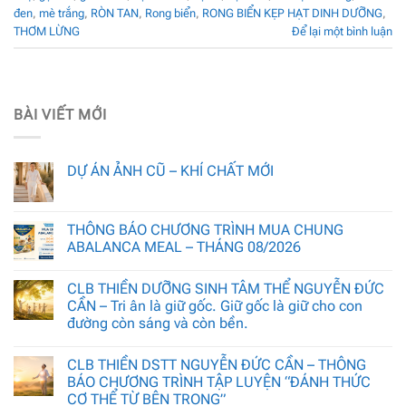
đen
,
mè trắng
,
RÒN TAN
,
Rong biển
,
RONG BIỂN KẸP HẠT DINH DƯỠNG
,
THƠM LỪNG
Để lại một bình luận
BÀI VIẾT MỚI
DỰ ÁN ẢNH CŨ – KHÍ CHẤT MỚI
THÔNG BÁO CHƯƠNG TRÌNH MUA CHUNG
ABALANCA MEAL – THÁNG 08/2026
CLB THIỀN DƯỠNG SINH TÂM THỂ NGUYỄN ĐỨC
CẦN – Tri ân là giữ gốc. Giữ gốc là giữ cho con
đường còn sáng và còn bền.
CLB THIỀN DSTT NGUYỄN ĐỨC CẦN – THÔNG
BÁO CHƯƠNG TRÌNH TẬP LUYỆN “ĐÁNH THỨC
CƠ THỂ TỪ BÊN TRONG”