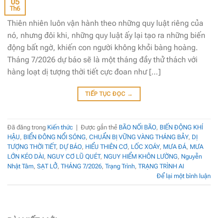
05
Th6
Thiên nhiên luôn vận hành theo những quy luật riêng của
nó, nhưng đôi khi, những quy luật ấy lại tạo ra những biến
động bất ngờ, khiến con người không khỏi bàng hoàng.
Tháng 7/2026 dự báo sẽ là một tháng đầy thử thách với
hàng loạt dị tượng thời tiết cực đoan như […]
TIẾP TỤC ĐỌC
→
Đã đăng trong
Kiến thức
|
Được gắn thẻ
BÃO NỐI BÃO
,
BIẾN ĐỘNG KHÍ
HẬU
,
BIỂN ĐÔNG NỔI SÓNG
,
CHUẨN BỊ VỮNG VÀNG THÁNG BẢY
,
DỊ
TƯỢNG THỜI TIẾT
,
DỰ BÁO
,
HIỂU THIÊN CƠ
,
LỐC XOÁY
,
MƯA ĐÁ
,
MƯA
LỚN KÉO DÀI
,
NGUY CƠ LŨ QUÉT
,
NGUY HIỂM KHÔN LƯỜNG
,
Nguyễn
Nhật Tâm
,
SẠT LỞ
,
THÁNG 7/2026
,
Trạng Trình
,
TRẠNG TRÌNH AI
Để lại một bình luận