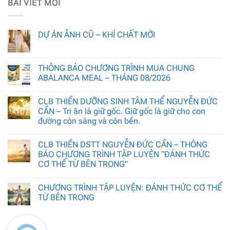
BÀI VIẾT MỚI
DỰ ÁN ẢNH CŨ – KHÍ CHẤT MỚI
THÔNG BÁO CHƯƠNG TRÌNH MUA CHUNG
ABALANCA MEAL – THÁNG 08/2026
CLB THIỀN DƯỠNG SINH TÂM THỂ NGUYỄN ĐỨC
CẦN – Tri ân là giữ gốc. Giữ gốc là giữ cho con
đường còn sáng và còn bền.
CLB THIỀN DSTT NGUYỄN ĐỨC CẦN – THÔNG
BÁO CHƯƠNG TRÌNH TẬP LUYỆN “ĐÁNH THỨC
CƠ THỂ TỪ BÊN TRONG”
CHƯƠNG TRÌNH TẬP LUYỆN: ĐÁNH THỨC CƠ THỂ
TỪ BÊN TRONG