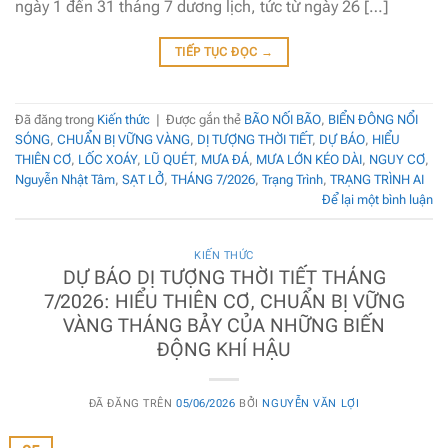
ngày 1 đến 31 tháng 7 dương lịch, tức từ ngày 26 […]
TIẾP TỤC ĐỌC
→
Đã đăng trong
Kiến thức
|
Được gắn thẻ
BÃO NỐI BÃO
,
BIỂN ĐÔNG NỔI
SÓNG
,
CHUẨN BỊ VỮNG VÀNG
,
DỊ TƯỢNG THỜI TIẾT
,
DỰ BÁO
,
HIỂU
THIÊN CƠ
,
LỐC XOÁY
,
LŨ QUÉT
,
MƯA ĐÁ
,
MƯA LỚN KÉO DÀI
,
NGUY CƠ
,
Nguyễn Nhật Tâm
,
SẠT LỞ
,
THÁNG 7/2026
,
Trạng Trình
,
TRẠNG TRÌNH AI
Để lại một bình luận
KIẾN THỨC
DỰ BÁO DỊ TƯỢNG THỜI TIẾT THÁNG
7/2026: HIỂU THIÊN CƠ, CHUẨN BỊ VỮNG
VÀNG THÁNG BẢY CỦA NHỮNG BIẾN
ĐỘNG KHÍ HẬU
ĐÃ ĐĂNG TRÊN
05/06/2026
BỞI
NGUYỄN VĂN LỢI