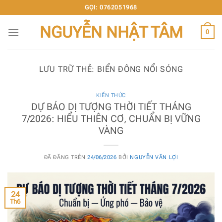
Chuyển
GỌI: 0762051968
đến
NGUYỄN NHẬT TÂM
nội
0
dung
LƯU TRỮ THẺ:
BIỂN ĐÔNG NỔI SÓNG
KIẾN THỨC
DỰ BÁO DỊ TƯỢNG THỜI TIẾT THÁNG
7/2026: HIỂU THIÊN CƠ, CHUẨN BỊ VỮNG
VÀNG
ĐÃ ĐĂNG TRÊN
24/06/2026
BỞI
NGUYỄN VĂN LỢI
24
Th6