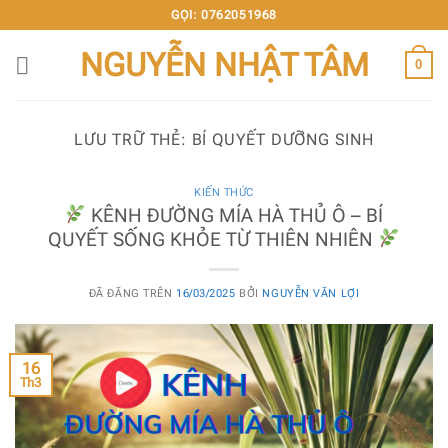
Chuyển
GỌI: 0762051968
đến
NGUYỄN NHẬT TÂM
nội
0
dung
LƯU TRỮ THẺ:
BÍ QUYẾT DƯỠNG SINH
KIẾN THỨC
KÊNH ĐƯỜNG MÍA HÀ THỦ Ô – BÍ
QUYẾT SỐNG KHỎE TỪ THIÊN NHIÊN
ĐÃ ĐĂNG TRÊN
16/03/2025
BỞI
NGUYỄN VĂN LỢI
16
Th3