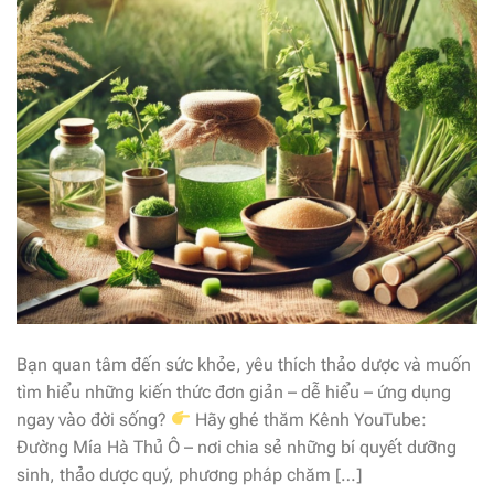
Bạn quan tâm đến sức khỏe, yêu thích thảo dược và muốn
tìm hiểu những kiến thức đơn giản – dễ hiểu – ứng dụng
ngay vào đời sống?
Hãy ghé thăm Kênh YouTube:
Đường Mía Hà Thủ Ô – nơi chia sẻ những bí quyết dưỡng
sinh, thảo dược quý, phương pháp chăm […]