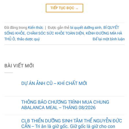
TIẾP TỤC ĐỌC
→
Đã đăng trong
Kiến thức
|
Được gắn thẻ
bí quyết dưỡng sinh
,
BÍ QUYẾT
SỐNG KHỎE
,
CHĂM SÓC SỨC KHỎE TOÀN DIỆN
,
KÊNH ĐƯỜNG MÍA HÀ
THỦ Ô
,
thảo dược quý
Để lại một bình luận
BÀI VIẾT MỚI
DỰ ÁN ẢNH CŨ – KHÍ CHẤT MỚI
THÔNG BÁO CHƯƠNG TRÌNH MUA CHUNG
ABALANCA MEAL – THÁNG 08/2026
CLB THIỀN DƯỠNG SINH TÂM THỂ NGUYỄN ĐỨC
CẦN – Tri ân là giữ gốc. Giữ gốc là giữ cho con