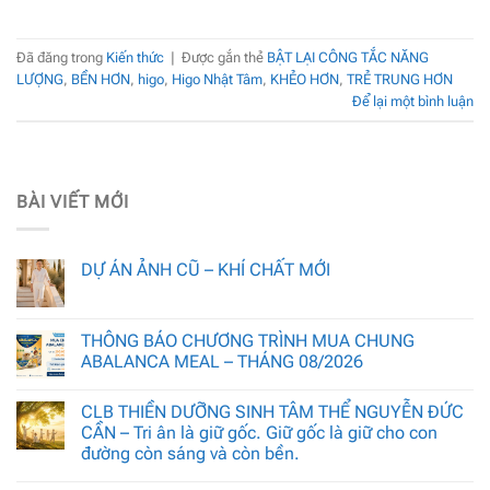
Đã đăng trong
Kiến thức
|
Được gắn thẻ
BẬT LẠI CÔNG TẮC NĂNG
LƯỢNG
,
BỀN HƠN
,
higo
,
Higo Nhật Tâm
,
KHẺO HƠN
,
TRẺ TRUNG HƠN
Để lại một bình luận
BÀI VIẾT MỚI
DỰ ÁN ẢNH CŨ – KHÍ CHẤT MỚI
THÔNG BÁO CHƯƠNG TRÌNH MUA CHUNG
ABALANCA MEAL – THÁNG 08/2026
CLB THIỀN DƯỠNG SINH TÂM THỂ NGUYỄN ĐỨC
CẦN – Tri ân là giữ gốc. Giữ gốc là giữ cho con
đường còn sáng và còn bền.