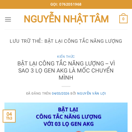
Chuyển
GỌI: 0762051968
đến
NGUYỄN NHẬT TÂM
nội
0
dung
LƯU TRỮ THẺ:
BẬT LẠI CÔNG TẮC NĂNG LƯỢNG
KIẾN THỨC
BẬT LẠI CÔNG TẮC NĂNG LƯỢNG – VÌ
SAO 3 LỌ GEN AKG LÀ MỐC CHUYỂN
MÌNH
ĐÃ ĐĂNG TRÊN
04/03/2026
BỞI
NGUYỄN VĂN LỢI
04
Th3