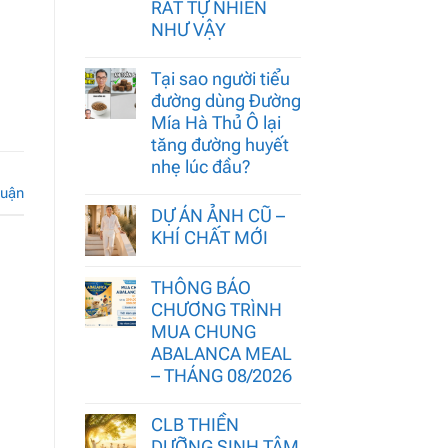
RẤT TỰ NHIÊN
NHƯ VẬY
Tại sao người tiểu
đường dùng Đường
Mía Hà Thủ Ô lại
tăng đường huyết
nhẹ lúc đầu?
luận
DỰ ÁN ẢNH CŨ –
KHÍ CHẤT MỚI
THÔNG BÁO
CHƯƠNG TRÌNH
MUA CHUNG
ABALANCA MEAL
– THÁNG 08/2026
CLB THIỀN
DƯỠNG SINH TÂM