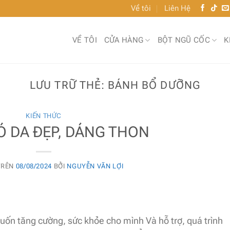
Về tôi
Liên Hệ
VỀ TÔI
CỬA HÀNG
BỘT NGŨ CỐC
K
LƯU TRỮ THẺ:
BÁNH BỔ DƯỠNG
KIẾN THỨC
 DA ĐẸP, DÁNG THON
TRÊN
08/08/2024
BỞI
NGUYỄN VĂN LỢI
n tăng cường, sức khỏe cho mình Và hỗ trợ, quá trình