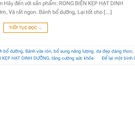
on Hãy đến với sản phẩm: RONG BIỂN KẸP HẠT DINH
, Và rất ngon. Bánh bổ dưỡng, Lại tốt cho […]
TIẾP TỤC ĐỌC
→
h bổ dưỡng
,
Bánh vừa ròn
,
bổ sung năng lượng
,
da đẹp dáng thon
,
N KẸP HẠT DINH DƯỠNG
,
tăng cường sức khỏe
Để lại một bình 