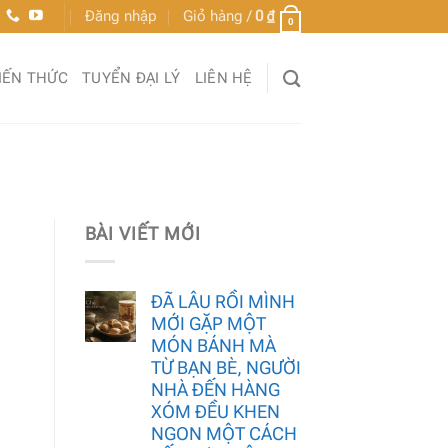
Đăng nhập
Giỏ hàng /
0
₫
0
IẾN THỨC
TUYỂN ĐẠI LÝ
LIÊN HỆ
BÀI VIẾT MỚI
ĐÃ LÂU RỒI MÌNH
MỚI GẶP MỘT
MÓN BÁNH MÀ
TỪ BẠN BÈ, NGƯỜI
NHÀ ĐẾN HÀNG
XÓM ĐỀU KHEN
NGON MỘT CÁCH