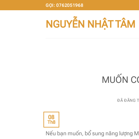
Chuyển
GỌI: 0762051968
đến
NGUYỄN NHẬT TÂM
nội
dung
MUỐN CÓ
ĐÃ ĐĂNG 
08
Th8
Nếu bạn muốn, bổ sung năng lượng Muố