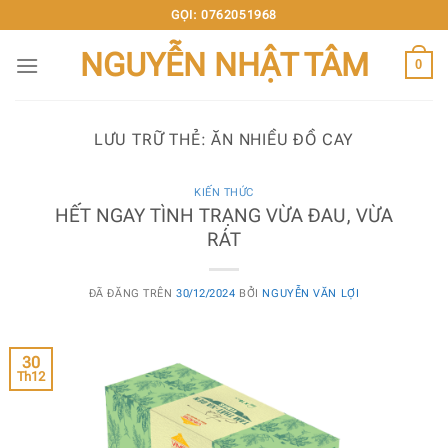
Chuyển
GỌI: 0762051968
đến
NGUYỄN NHẬT TÂM
nội
0
dung
LƯU TRỮ THẺ:
ĂN NHIỀU ĐỒ CAY
KIẾN THỨC
HẾT NGAY TÌNH TRẠNG VỪA ĐAU, VỪA
RÁT
ĐÃ ĐĂNG TRÊN
30/12/2024
BỞI
NGUYỄN VĂN LỢI
30
Th12