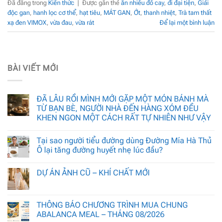
Đã đăng trong
Kiến thức
|
Được gắn thẻ
ăn nhiều đồ cay
,
đi đại tiện
,
Giải
độc gan
,
hanh lọc cơ thể
,
hạt tiêu
,
MÁT GAN
,
Ớt
,
thanh nhiệt
,
Trà tam thất
xạ đen VIMOX
,
vừa đau
,
vừa rát
Để lại một bình luận
BÀI VIẾT MỚI
ĐÃ LÂU RỒI MÌNH MỚI GẶP MỘT MÓN BÁNH MÀ
TỪ BẠN BÈ, NGƯỜI NHÀ ĐẾN HÀNG XÓM ĐỀU
KHEN NGON MỘT CÁCH RẤT TỰ NHIÊN NHƯ VẬY
Tại sao người tiểu đường dùng Đường Mía Hà Thủ
Ô lại tăng đường huyết nhẹ lúc đầu?
DỰ ÁN ẢNH CŨ – KHÍ CHẤT MỚI
THÔNG BÁO CHƯƠNG TRÌNH MUA CHUNG
ABALANCA MEAL – THÁNG 08/2026