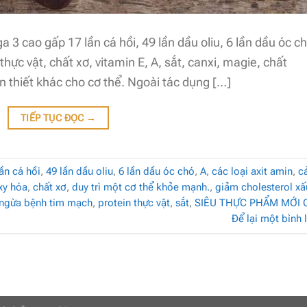
 cao gấp 17 lần cá hồi, 49 lần dầu oliu, 6 lần dầu óc c
hực vật, chất xơ, vitamin E, A, sắt, canxi, magie, chất
n thiết khác cho cơ thể. Ngoài tác dụng […]
TIẾP TỤC ĐỌC
→
lần cá hồi
,
49 lần dầu oliu
,
6 lần dầu óc chó
,
A
,
các loại axit amin
,
c
xy hóa
,
chất xơ
,
duy trì một cơ thể khỏe mạnh.
,
giảm cholesterol xấ
ngừa bệnh tim mạch
,
protein thực vật
,
sắt
,
SIÊU THỰC PHẨM MỚI 
Để lại một bình 