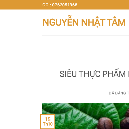
Chuyển
GỌI: 0762051968
đến
NGUYỄN NHẬT TÂM
nội
dung
SIÊU THỰC PHẨM 
ĐÃ ĐĂNG 
15
Th10