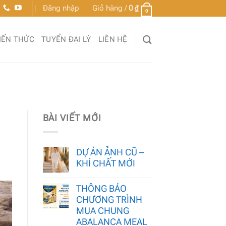
Đăng nhập
Giỏ hàng /
0
₫
0
IẾN THỨC
TUYỂN ĐẠI LÝ
LIÊN HỆ
BÀI VIẾT MỚI
DỰ ÁN ẢNH CŨ –
KHÍ CHẤT MỚI
THÔNG BÁO
CHƯƠNG TRÌNH
MUA CHUNG
ABALANCA MEAL