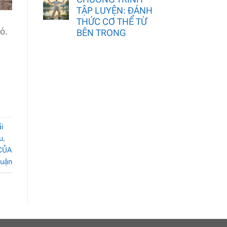
TẬP LUYỆN: ĐÁNH
THỨC CƠ THỂ TỪ
hó.
BÊN TRONG
ải
u
,
CỦA
luận