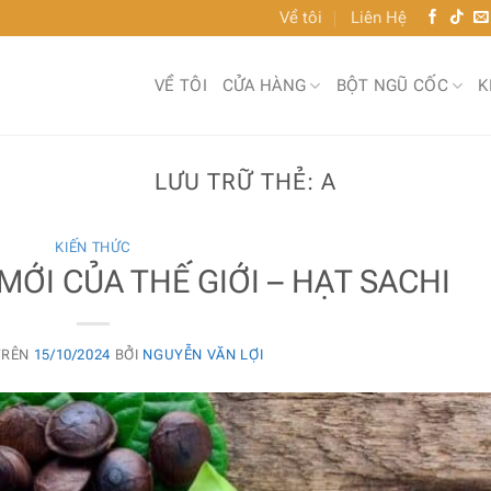
Về tôi
Liên Hệ
VỀ TÔI
CỬA HÀNG
BỘT NGŨ CỐC
K
LƯU TRỮ THẺ:
A
KIẾN THỨC
MỚI CỦA THẾ GIỚI – HẠT SACHI
TRÊN
15/10/2024
BỞI
NGUYỄN VĂN LỢI