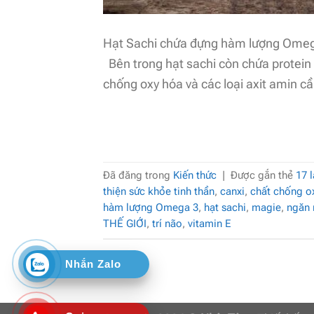
Hạt Sachi chứa đựng hàm lượng Omega 3
Bên trong hạt sachi còn chứa protein t
chống oxy hóa và các loại axit amin cầ
Đã đăng trong
Kiến thức
|
Được gắn thẻ
17 
thiện sức khỏe tinh thần
,
canxi
,
chất chống o
hàm lượng Omega 3
,
hạt sachi
,
magie
,
ngăn 
THẾ GIỚI
,
trí não
,
vitamin E
Nhắn Zalo