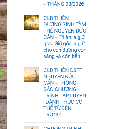
– THÁNG 08/2026
CLB THIỀN
DƯỠNG SINH TÂM
THỂ NGUYỄN ĐỨC
CẦN – Tri ân là giữ
gốc. Giữ gốc là giữ
cho con đường còn
sáng và còn bền.
CLB THIỀN DSTT
NGUYỄN ĐỨC
CẦN – THÔNG
BÁO CHƯƠNG
TRÌNH TẬP LUYỆN
“ĐÁNH THỨC CƠ
THỂ TỪ BÊN
TRONG”
CHƯƠNG TRÌNH