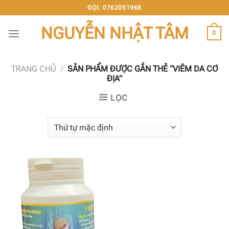
Chuyển
GỌI: 0762051968
đến
NGUYỄN NHẬT TÂM
nội
0
dung
TRANG CHỦ
/
SẢN PHẨM ĐƯỢC GẮN THẺ “VIÊM DA CƠ
ĐỊA”
LỌC