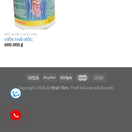
SỨC KHỎE TUYỆT HẢO
VIÊN THẢI ĐỘC
600.000
₫
Copyright 2026 ©
Nhật Tâm
. Thiết kế web bởi
BrandC