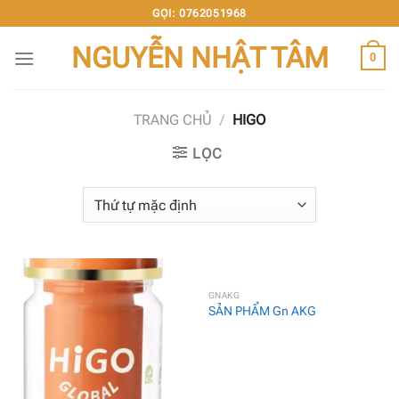
Chuyển
GỌI: 0762051968
đến
NGUYỄN NHẬT TÂM
nội
0
dung
TRANG CHỦ
/
HIGO
LỌC
GNAKG
SẢN PHẨM Gn AKG