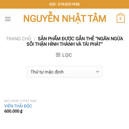
Chuyển
GỌI: 0762051968
đến
NGUYỄN NHẬT TÂM
nội
0
dung
TRANG CHỦ
/
SẢN PHẨM ĐƯỢC GẮN THẺ “NGĂN NGỪA
SỎI THẬN HÌNH THÀNH VÀ TÁI PHÁT”
LỌC
SỨC KHỎE TUYỆT HẢO
VIÊN THẢI ĐỘC
600.000
₫