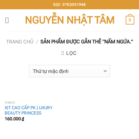
Chuyển
GỌI: 0762051968
đến
NGUYỄN NHẬT TÂM
nội
0
dung
TRANG CHỦ
/
SẢN PHẨM ĐƯỢC GẮN THẺ “NẤM NGỨA.”
LỌC
VIMOS
XỊT CAO CẤP PK LUXURY
BEAUTY PRINCESS
160.000
₫