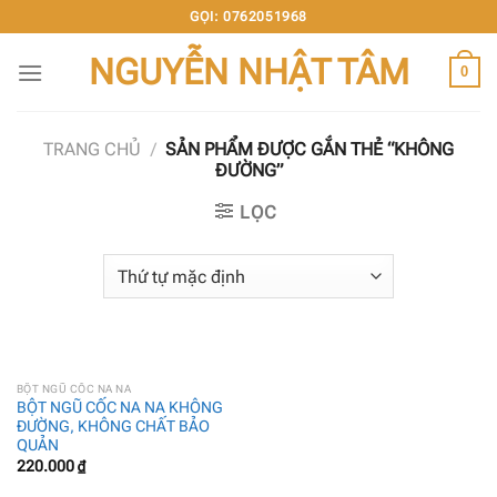
Chuyển
GỌI: 0762051968
đến
NGUYỄN NHẬT TÂM
nội
0
dung
TRANG CHỦ
/
SẢN PHẨM ĐƯỢC GẮN THẺ “KHÔNG
ĐƯỜNG”
LỌC
BỘT NGŨ CỐC NA NA
BỘT NGŨ CỐC NA NA KHÔNG
ĐƯỜNG, KHÔNG CHẤT BẢO
QUẢN
220.000
₫