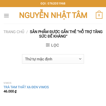
Chuyển
GỌI: 0762051968
đến
NGUYỄN NHẬT TÂM
nội
0
dung
TRANG CHỦ
/
SẢN PHẨM ĐƯỢC GẮN THẺ “HỖ TRỢ TĂNG
SỨC ĐỀ KHÁNG”
LỌC
VIMOS
TRÀ TAM THẤT XẠ ĐEN VIMOS
46.000
₫