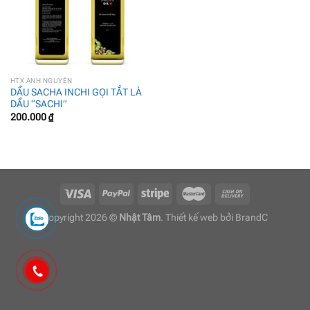
HTX ANH NGUYÊN
DẦU SACHA INCHI GỌI TẮT LÀ
DẦU “SACHI”
200.000
₫
Copyright 2026 ©
Nhật Tâm
. Thiết kế web bởi
BrandC