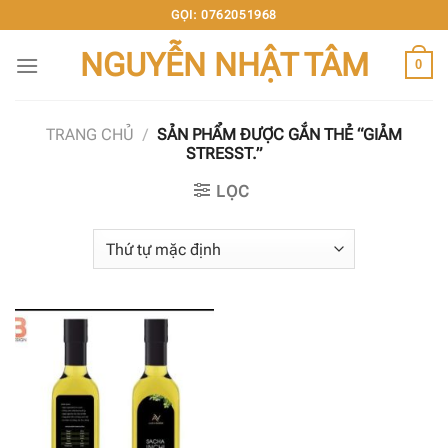
Chuyển
GỌI: 0762051968
đến
NGUYỄN NHẬT TÂM
nội
0
dung
TRANG CHỦ
/
SẢN PHẨM ĐƯỢC GẮN THẺ “GIẢM
STRESST.”
LỌC