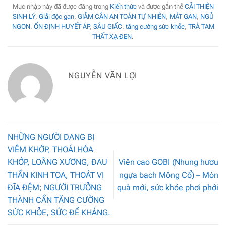
Mục nhập này đã được đăng trong
Kiến thức
và được gắn thẻ
CẢI THIỆN
SINH LÝ
,
Giải độc gan
,
GIẢM CÂN AN TOÀN TỰ NHIÊN
,
MÁT GAN
,
NGỦ
NGON
,
ỔN ĐỊNH HUYẾT ÁP
,
SÂU GIẤC
,
tăng cường sức khỏe
,
TRÀ TAM
THẤT XẠ ĐEN
.
NGUYỄN VĂN LỢI
NHỮNG NGƯỜI ĐANG BỊ
VIÊM KHỚP, THOÁI HÓA
KHỚP, LOÃNG XƯƠNG, ĐAU
Viên cao GOBI (Nhung hươu
THẦN KINH TỌA, THOÁT VỊ
ngựa bạch Mông Cổ) – Món
ĐĨA ĐỆM; NGƯỜI TRƯỞNG
quà mới, sức khỏe phơi phới
THÀNH CẦN TĂNG CƯỜNG
SỨC KHỎE, SỨC ĐỀ KHÁNG.