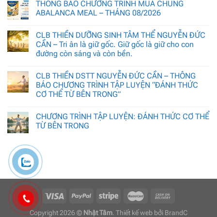
THÔNG BÁO CHƯƠNG TRÌNH MUA CHUNG
ABALANCA MEAL – THÁNG 08/2026
CLB THIỀN DƯỠNG SINH TÂM THỂ NGUYỄN ĐỨC
CẦN – Tri ân là giữ gốc. Giữ gốc là giữ cho con
đường còn sáng và còn bền.
CLB THIỀN DSTT NGUYỄN ĐỨC CẦN – THÔNG
BÁO CHƯƠNG TRÌNH TẬP LUYỆN “ĐÁNH THỨC
CƠ THỂ TỪ BÊN TRONG”
CHƯƠNG TRÌNH TẬP LUYỆN: ĐÁNH THỨC CƠ THỂ
TỪ BÊN TRONG
Copyright 2026 ©
Nhật Tâm
. Thiết kế web bởi
BrandC