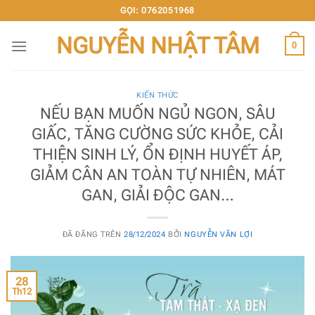
Chuyển
GỌI: 0762051968
đến
NGUYỄN NHẬT TÂM
nội
0
dung
KIẾN THỨC
NẾU BẠN MUỐN NGỦ NGON, SÂU
GIẤC, TĂNG CƯỜNG SỨC KHỎE, CẢI
THIỆN SINH LÝ, ỔN ĐỊNH HUYẾT ÁP,
GIẢM CÂN AN TOÀN TỰ NHIÊN, MÁT
GAN, GIẢI ĐỘC GAN…
ĐÃ ĐĂNG TRÊN
28/12/2024
BỞI
NGUYỄN VĂN LỢI
28
Th12