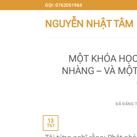
Chuyển
GỌI: 0762051968
đến
NGUYỄN NHẬT TÂM
nội
dung
MỘT KHÓA HỌC 
NHÀNG – VÀ MỘT
ĐÃ ĐĂNG 
13
Th7