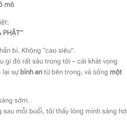
tò mò
iệt:
 PHẬT”
ần bí. Không “cao siêu”.
gì đó rất sâu trong tôi – cái khát vọng
m lại sự
bình an
từ bên trong, và sống
một
 sáng sớm.
 sau mỗi buổi, tôi thấy lòng mình sáng hơ