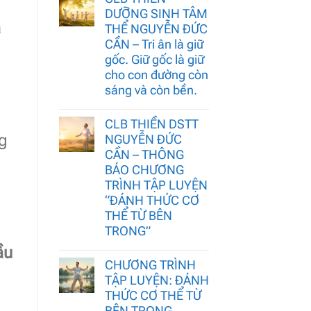
DƯỠNG SINH TÂM
ã
THỂ NGUYỄN ĐỨC
CẦN – Tri ân là giữ
gốc. Giữ gốc là giữ
cho con đường còn
sáng và còn bền.
CLB THIỀN DSTT
g
NGUYỄN ĐỨC
CẦN – THÔNG
BÁO CHƯƠNG
TRÌNH TẬP LUYỆN
“ĐÁNH THỨC CƠ
THỂ TỪ BÊN
TRONG”
ầu
CHƯƠNG TRÌNH
TẬP LUYỆN: ĐÁNH
THỨC CƠ THỂ TỪ
BÊN TRONG