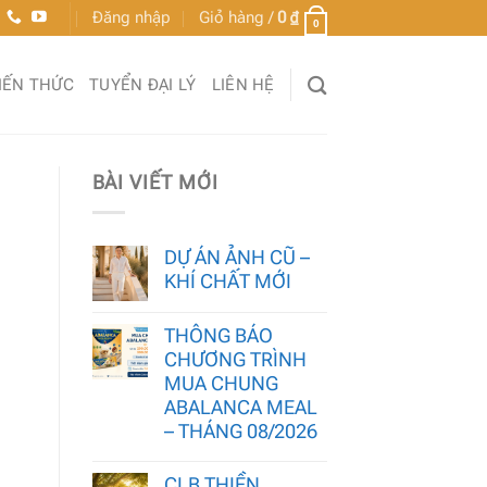
Đăng nhập
Giỏ hàng /
0
₫
0
IẾN THỨC
TUYỂN ĐẠI LÝ
LIÊN HỆ
BÀI VIẾT MỚI
DỰ ÁN ẢNH CŨ –
KHÍ CHẤT MỚI
THÔNG BÁO
CHƯƠNG TRÌNH
MUA CHUNG
ABALANCA MEAL
– THÁNG 08/2026
CLB THIỀN