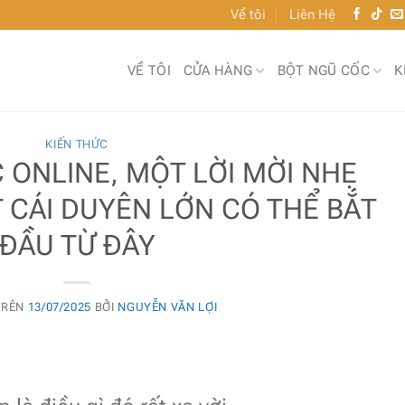
Về tôi
Liên Hệ
VỀ TÔI
CỬA HÀNG
BỘT NGŨ CỐC
K
KIẾN THỨC
ONLINE, MỘT LỜI MỜI NHẸ
 CÁI DUYÊN LỚN CÓ THỂ BẮT
ĐẦU TỪ ĐÂY
TRÊN
13/07/2025
BỞI
NGUYỄN VĂN LỢI