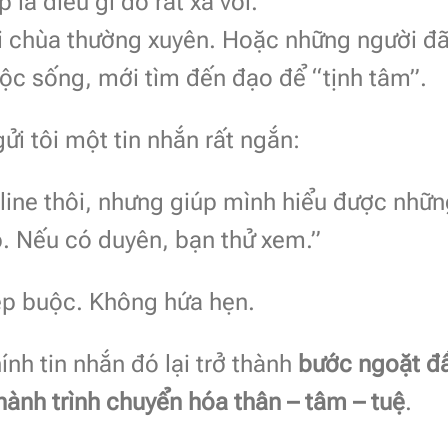
 là điều gì đó rất xa vời.
i chùa thường xuyên. Hoặc những người đ
uộc sống, mới tìm đến đạo để “tịnh tâm”.
i tôi một tin nhắn rất ngắn:
line thôi, nhưng giúp mình hiểu được nhữn
p. Nếu có duyên, bạn thử xem.”
ép buộc. Không hứa hẹn.
nh tin nhắn đó lại trở thành
bước ngoặt đ
hành trình chuyển hóa thân – tâm – tuệ
.