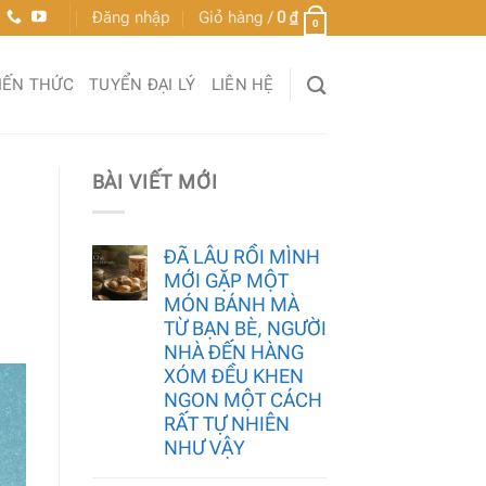
Đăng nhập
Giỏ hàng /
0
₫
0
IẾN THỨC
TUYỂN ĐẠI LÝ
LIÊN HỆ
BÀI VIẾT MỚI
ĐÃ LÂU RỒI MÌNH
MỚI GẶP MỘT
MÓN BÁNH MÀ
TỪ BẠN BÈ, NGƯỜI
NHÀ ĐẾN HÀNG
XÓM ĐỀU KHEN
NGON MỘT CÁCH
RẤT TỰ NHIÊN
NHƯ VẬY