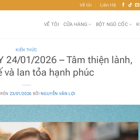
Về tôi
Liên Hệ
VỀ TÔI
CỬA HÀNG
BỘT NGŨ CỐC
K
KIẾN THỨC
24/01/2026 – Tâm thiện lành,
ế và lan tỏa hạnh phúc
TRÊN
23/01/2026
BỞI
NGUYỄN VĂN LỢI