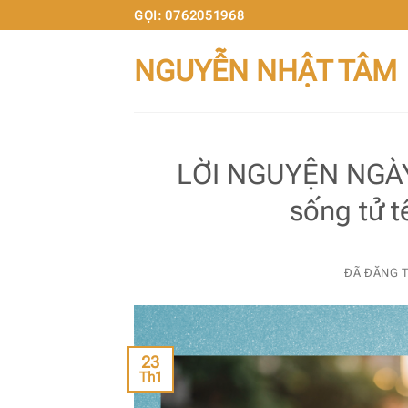
Chuyển
GỌI: 0762051968
đến
NGUYỄN NHẬT TÂM
nội
dung
LỜI NGUYỆN NGÀY 
sống tử t
ĐÃ ĐĂNG 
23
Th1