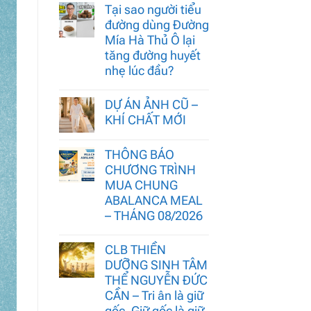
Tại sao người tiểu
đường dùng Đường
Mía Hà Thủ Ô lại
tăng đường huyết
nhẹ lúc đầu?
DỰ ÁN ẢNH CŨ –
KHÍ CHẤT MỚI
THÔNG BÁO
CHƯƠNG TRÌNH
MUA CHUNG
ABALANCA MEAL
– THÁNG 08/2026
CLB THIỀN
DƯỠNG SINH TÂM
THỂ NGUYỄN ĐỨC
CẦN – Tri ân là giữ
gốc. Giữ gốc là giữ