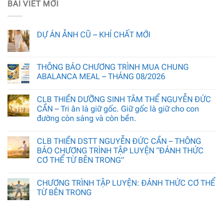
BÀI VIẾT MỚI
DỰ ÁN ẢNH CŨ – KHÍ CHẤT MỚI
THÔNG BÁO CHƯƠNG TRÌNH MUA CHUNG
ABALANCA MEAL – THÁNG 08/2026
CLB THIỀN DƯỠNG SINH TÂM THỂ NGUYỄN ĐỨC
CẦN – Tri ân là giữ gốc. Giữ gốc là giữ cho con
đường còn sáng và còn bền.
CLB THIỀN DSTT NGUYỄN ĐỨC CẦN – THÔNG
BÁO CHƯƠNG TRÌNH TẬP LUYỆN “ĐÁNH THỨC
CƠ THỂ TỪ BÊN TRONG”
CHƯƠNG TRÌNH TẬP LUYỆN: ĐÁNH THỨC CƠ THỂ
TỪ BÊN TRONG