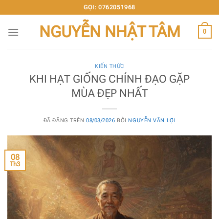
Chuyển
GỌI: 0762051968
đến
NGUYỄN NHẬT TÂM
nội
0
dung
KIẾN THỨC
KHI HẠT GIỐNG CHÍNH ĐẠO GẶP
MÙA ĐẸP NHẤT
ĐÃ ĐĂNG TRÊN
08/03/2026
BỞI
NGUYỄN VĂN LỢI
08
Th3