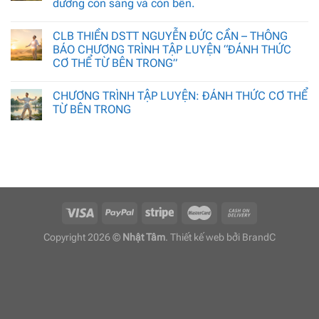
đường còn sáng và còn bền.
CLB THIỀN DSTT NGUYỄN ĐỨC CẦN – THÔNG
BÁO CHƯƠNG TRÌNH TẬP LUYỆN “ĐÁNH THỨC
CƠ THỂ TỪ BÊN TRONG”
CHƯƠNG TRÌNH TẬP LUYỆN: ĐÁNH THỨC CƠ THỂ
TỪ BÊN TRONG
Copyright 2026 ©
Nhật Tâm
. Thiết kế web bởi
BrandC