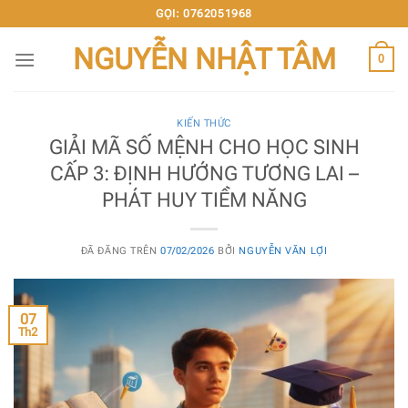
Chuyển
GỌI: 0762051968
đến
NGUYỄN NHẬT TÂM
nội
0
dung
KIẾN THỨC
GIẢI MÃ SỐ MỆNH CHO HỌC SINH
CẤP 3: ĐỊNH HƯỚNG TƯƠNG LAI –
PHÁT HUY TIỀM NĂNG
ĐÃ ĐĂNG TRÊN
07/02/2026
BỞI
NGUYỄN VĂN LỢI
07
Th2