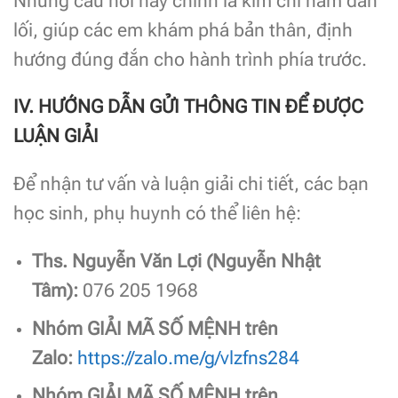
Những câu hỏi này chính là kim chỉ nam dẫn
lối, giúp các em khám phá bản thân, định
hướng đúng đắn cho hành trình phía trước.
IV. HƯỚNG DẪN GỬI THÔNG TIN ĐỂ ĐƯỢC
LUẬN GIẢI
Để nhận tư vấn và luận giải chi tiết, các bạn
học sinh, phụ huynh có thể liên hệ:
Ths. Nguyễn Văn Lợi (Nguyễn Nhật
Tâm):
076 205 1968
Nhóm GIẢI MÃ SỐ MỆNH trên
Zalo:
https://zalo.me/g/vlzfns284
Nhóm GIẢI MÃ SỐ MỆNH trên