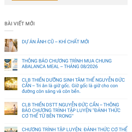
BÀI VIẾT MỚI
DỰ ÁN ẢNH CŨ – KHÍ CHẤT MỚI
THÔNG BÁO CHƯƠNG TRÌNH MUA CHUNG
ABALANCA MEAL – THÁNG 08/2026
CLB THIỀN DƯỠNG SINH TÂM THỂ NGUYỄN ĐỨC
CẦN – Tri ân là giữ gốc. Giữ gốc là giữ cho con
đường còn sáng và còn bền.
CLB THIỀN DSTT NGUYỄN ĐỨC CẦN – THÔNG
BÁO CHƯƠNG TRÌNH TẬP LUYỆN “ĐÁNH THỨC
CƠ THỂ TỪ BÊN TRONG”
CHƯƠNG TRÌNH TẬP LUYỆN: ĐÁNH THỨC CƠ THỂ