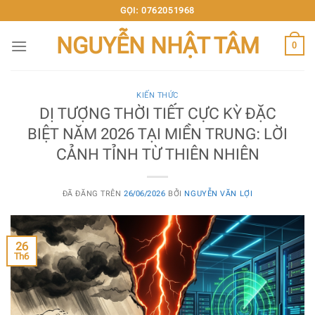
Chuyển
GỌI: 0762051968
đến
NGUYỄN NHẬT TÂM
nội
0
dung
KIẾN THỨC
DỊ TƯỢNG THỜI TIẾT CỰC KỲ ĐẶC
BIỆT NĂM 2026 TẠI MIỀN TRUNG: LỜI
CẢNH TỈNH TỪ THIÊN NHIÊN
ĐÃ ĐĂNG TRÊN
26/06/2026
BỞI
NGUYỄN VĂN LỢI
26
Th6