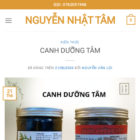
Chuyển
GỌI: 0762051968
đến
NGUYỄN NHẬT TÂM
nội
0
dung
KIẾN THỨC
CANH DƯỠNG TÂM
ĐÃ ĐĂNG TRÊN
21/06/2026
BỞI
NGUYỄN VĂN LỢI
21
Th6