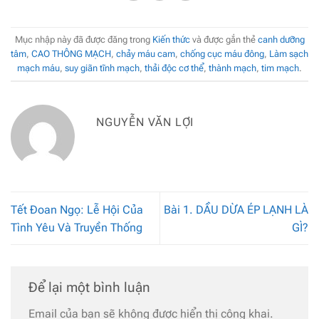
Mục nhập này đã được đăng trong
Kiến thức
và được gắn thẻ
canh dưỡng
tâm
,
CAO THÔNG MẠCH
,
chảy máu cam
,
chống cục máu đông
,
Làm sạch
mạch máu
,
suy giãn tĩnh mạch
,
thải độc cơ thể
,
thành mạch
,
tim mạch
.
NGUYỄN VĂN LỢI
Tết Đoan Ngọ: Lễ Hội Của
Bài 1. DẦU DỪA ÉP LẠNH LÀ
Tình Yêu Và Truyền Thống
GÌ?
Để lại một bình luận
Email của bạn sẽ không được hiển thị công khai.