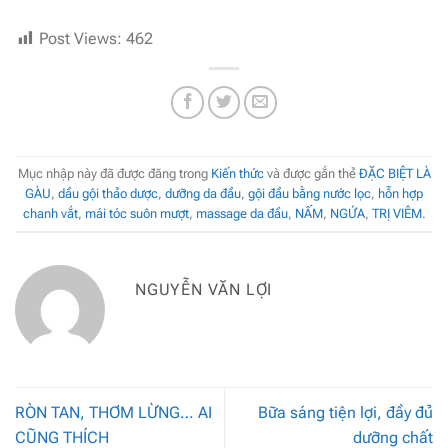
Post Views:
462
Mục nhập này đã được đăng trong
Kiến thức
và được gắn thẻ
ĐẶC BIỆT LÀ
GÀU
,
dầu gội thảo dược
,
dưỡng da đầu
,
gội đầu bằng nước lọc
,
hỗn hợp
chanh vắt
,
mái tóc suôn mượt
,
massage da đầu
,
NẤM
,
NGỨA
,
TRỊ VIÊM
.
NGUYỄN VĂN LỢI
RÒN TAN, THƠM LỪNG… AI
Bữa sáng tiện lợi, đầy đủ
CŨNG THÍCH
dưỡng chất