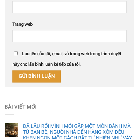
Trang web
Lưu tên của tôi, email, và trang web trong trình duyệt
này cho lần bình luận kế tiếp của tôi.
BÀI VIẾT MỚI
ĐÃ LÂU RỒI MÌNH MỚI GẶP MỘT MÓN BÁNH MÀ
TỪ BẠN BÈ, NGƯỜI NHÀ ĐẾN HÀNG XÓM ĐỀU
KHEN NGON MỘT CÁCH RẤT TỰ NHIÊN NHƯ VẬY