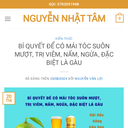
Chuyển
GỌI: 0762051968
đến
NGUYỄN NHẬT TÂM
nội
0
dung
KIẾN THỨC
BÍ QUYẾT ĐỂ CÓ MÁI TÓC SUÔN
MƯỢT, TRỊ VIÊM, NẤM, NGỨA, ĐẶC
BIỆT LÀ GÀU
ĐÃ ĐĂNG TRÊN
20/08/2024
BỞI
NGUYỄN VĂN LỢI
20
Th8