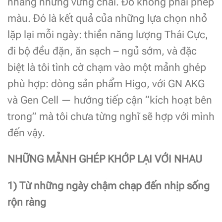
nhàng nhưng vững chãi. Đó không phải phép
màu. Đó là kết quả của những lựa chọn nhỏ
lặp lại mỗi ngày: thiền năng lượng Thái Cực,
đi bộ đều đặn, ăn sạch – ngủ sớm, và đặc
biệt là tôi tình cờ chạm vào một mảnh ghép
phù hợp: dòng sản phẩm Higo, với GN AKG
và Gen Cell — hướng tiếp cận “kích hoạt bên
trong” mà tôi chưa từng nghĩ sẽ hợp với mình
đến vậy.
NHỮNG MẢNH GHÉP KHỚP LẠI VỚI NHAU
1) Từ những ngày chậm chạp đến nhịp sống
rộn ràng