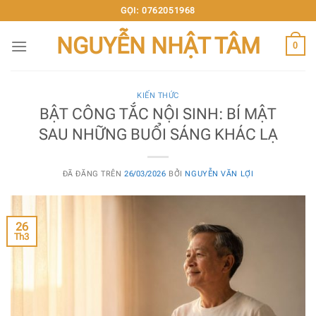
Chuyển
GỌI: 0762051968
đến
NGUYỄN NHẬT TÂM
nội
0
dung
KIẾN THỨC
BẬT CÔNG TẮC NỘI SINH: BÍ MẬT
SAU NHỮNG BUỔI SÁNG KHÁC LẠ
ĐÃ ĐĂNG TRÊN
26/03/2026
BỞI
NGUYỄN VĂN LỢI
26
Th3