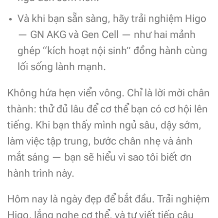
Và khi bạn sẵn sàng, hãy trải nghiệm Higo
— GN AKG và Gen Cell — như hai mảnh
ghép “kích hoạt nội sinh” đồng hành cùng
lối sống lành mạnh.
Không hứa hẹn viển vông. Chỉ là lời mời chân
thành: thử đủ lâu để cơ thể bạn có cơ hội lên
tiếng. Khi bạn thấy mình ngủ sâu, dậy sớm,
làm việc tập trung, bước chân nhẹ và ánh
mắt sáng — bạn sẽ hiểu vì sao tôi biết ơn
hành trình này.
Hôm nay là ngày đẹp để bắt đầu. Trải nghiệm
Higo, lắng nghe cơ thể, và tự viết tiếp câu