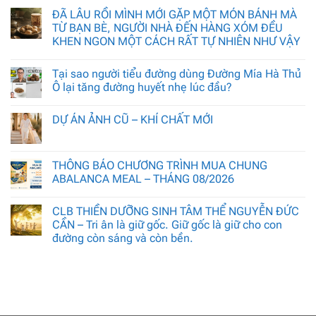
ĐÃ LÂU RỒI MÌNH MỚI GẶP MỘT MÓN BÁNH MÀ
TỪ BẠN BÈ, NGƯỜI NHÀ ĐẾN HÀNG XÓM ĐỀU
KHEN NGON MỘT CÁCH RẤT TỰ NHIÊN NHƯ VẬY
Tại sao người tiểu đường dùng Đường Mía Hà Thủ
Ô lại tăng đường huyết nhẹ lúc đầu?
DỰ ÁN ẢNH CŨ – KHÍ CHẤT MỚI
THÔNG BÁO CHƯƠNG TRÌNH MUA CHUNG
ABALANCA MEAL – THÁNG 08/2026
CLB THIỀN DƯỠNG SINH TÂM THỂ NGUYỄN ĐỨC
CẦN – Tri ân là giữ gốc. Giữ gốc là giữ cho con
đường còn sáng và còn bền.