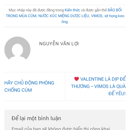
Mục nhập này đã được đăng trong
Kiến thức
và được gắn thẻ
BẢO BỐI
TRONG MÙA CÚM
,
NƯỚC XÚC MIỆNG DƯỢC LIỆU
,
VIMOS
,
xịt họng keo
ông
.
NGUYỄN VĂN LỢI
VALENTINE LÀ DỊP ĐỂ
HÃY CHỦ ĐỘNG PHÒNG
THƯƠNG – VIMOS LÀ QUÀ
CHỐNG CÚM
ĐỂ YÊU!
Để lại một bình luận
Email của bạn sẽ không được hiển thị công khai.