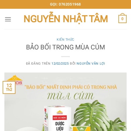
Chuyển
GỌI: 0762051968
đến
NGUYỄN NHẬT TÂM
nội
0
dung
KIẾN THỨC
BẢO BỐI TRONG MÙA CÚM
ĐÃ ĐĂNG TRÊN
12/02/2025
BỞI
NGUYỄN VĂN LỢI
12
Th2