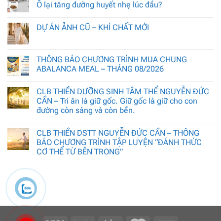
Ô lại tăng đường huyết nhẹ lúc đầu?
DỰ ÁN ẢNH CŨ – KHÍ CHẤT MỚI
THÔNG BÁO CHƯƠNG TRÌNH MUA CHUNG
ABALANCA MEAL – THÁNG 08/2026
CLB THIỀN DƯỠNG SINH TÂM THỂ NGUYỄN ĐỨC
CẦN – Tri ân là giữ gốc. Giữ gốc là giữ cho con
đường còn sáng và còn bền.
CLB THIỀN DSTT NGUYỄN ĐỨC CẦN – THÔNG
BÁO CHƯƠNG TRÌNH TẬP LUYỆN “ĐÁNH THỨC
CƠ THỂ TỪ BÊN TRONG”