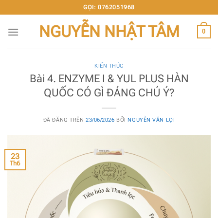
Chuyển
GỌI: 0762051968
đến
NGUYỄN NHẬT TÂM
nội
0
dung
KIẾN THỨC
Bài 4. ENZYME I & YUL PLUS HÀN
QUỐC CÓ GÌ ĐÁNG CHÚ Ý?
ĐÃ ĐĂNG TRÊN
23/06/2026
BỞI
NGUYỄN VĂN LỢI
23
Th6