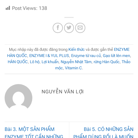
Post Views:
138
Mục nhập này đã được đăng trong
Kiến thức
và được gắn thẻ
ENZYME
HÀN QUỐC
,
ENZYME I & YUL PLUS
,
Enzyme từ rau củ
,
Gạo lứt lên men
,
HÀN QUỐC
,
Lô hộ
,
Lợi khuẩn
,
Nguyễn Nhật Tâm
,
rừng Hàn Quốc
,
Thảo
mộc
,
Vitamin C
.
NGUYỄN VĂN LỢI
Bài 3. MỘT SẢN PHẨM
Bài 5. CÓ NHỮNG SẢN
ENZYME TỐT CẦN NHỮNG
PHẨM DÙNG RỒI LÀ MUỐN