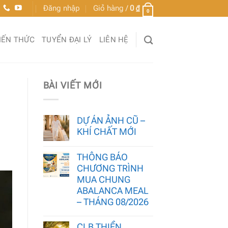
Đăng nhập
Giỏ hàng /
0
₫
0
IẾN THỨC
TUYỂN ĐẠI LÝ
LIÊN HỆ
BÀI VIẾT MỚI
DỰ ÁN ẢNH CŨ –
KHÍ CHẤT MỚI
THÔNG BÁO
CHƯƠNG TRÌNH
MUA CHUNG
ABALANCA MEAL
– THÁNG 08/2026
CLB THIỀN