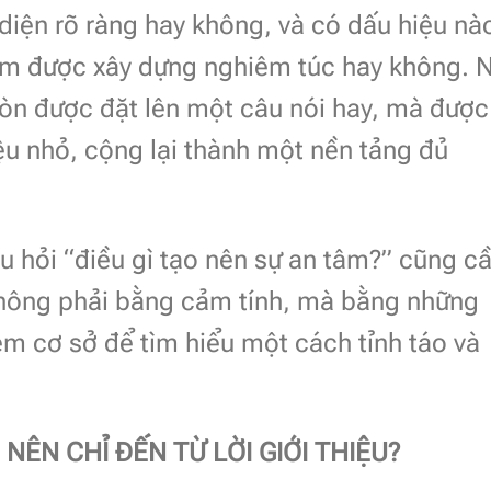
iện rõ ràng hay không, và có dấu hiệu nà
ẩm được xây dựng nghiêm túc hay không. 
còn được đặt lên một câu nói hay, mà được
iệu nhỏ, cộng lại thành một nền tảng đủ
âu hỏi “điều gì tạo nên sự an tâm?” cũng c
hông phải bằng cảm tính, mà bằng những
êm cơ sở để tìm hiểu một cách tỉnh táo và
 NÊN CHỈ ĐẾN TỪ LỜI GIỚI THIỆU?