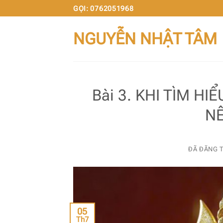
Chuyển
GỌI: 0762051968
đến
NGUYỄN NHẬT TÂM
nội
dung
Bài 3. KHI TÌM H
NÊ
ĐÃ ĐĂNG 
05
Th7