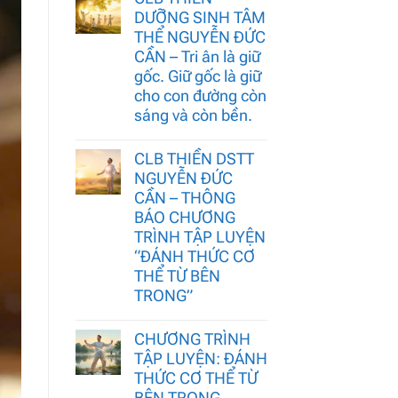
DƯỠNG SINH TÂM
THỂ NGUYỄN ĐỨC
CẦN – Tri ân là giữ
gốc. Giữ gốc là giữ
cho con đường còn
sáng và còn bền.
CLB THIỀN DSTT
NGUYỄN ĐỨC
CẦN – THÔNG
BÁO CHƯƠNG
TRÌNH TẬP LUYỆN
“ĐÁNH THỨC CƠ
THỂ TỪ BÊN
TRONG”
CHƯƠNG TRÌNH
TẬP LUYỆN: ĐÁNH
THỨC CƠ THỂ TỪ
BÊN TRONG