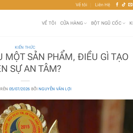
Về tôi
Liên Hệ
VỀ TÔI
CỬA HÀNG
BỘT NGŨ CỐC
K
KIẾN THỨC
IỂU MỘT SẢN PHẨM, ĐIỀU GÌ TẠO
N SỰ AN TÂM?
TRÊN
05/07/2026
BỞI
NGUYỄN VĂN LỢI