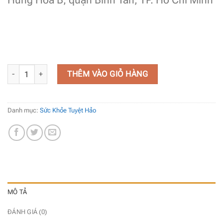
Đường Mía Hà Thủ Ô Vip1 - Chai 500ml số lượng
THÊM VÀO GIỎ HÀNG
Danh mục:
Sức Khỏe Tuyệt Hảo
MÔ TẢ
ĐÁNH GIÁ (0)