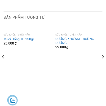
SẢN PHẨM TƯƠNG TỰ
SỨC KHỎE TUYỆT HẢO
SỨC KHỎE TUYỆT HẢO
ĐƯỜNG KHỬ ÂM – ĐƯỜNG
Muối Hồng TH 250gr
DƯƠNG
25.000
₫
99.000
₫