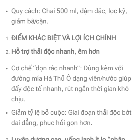
Quy cách: Chai 500 ml, đậm đặc, lọc kỹ,
giảm bã/cặn.
ĐIỂM KHÁC BIỆT VÀ LỢI ÍCH CHÍNH
Hỗ trợ thải độc nhanh, êm hơn
Cơ chế “dọn rác nhanh”: Dùng kèm với
đường mía Hà Thủ Ô dạng viên/nước giúp
đẩy độc tố nhanh, rút ngắn thời gian khó
chịu.
Giảm tỷ lệ bỏ cuộc: Giai đoạn thải độc bớt
dai dẳng, phục hồi gọn hơn.
Luyện dương cao, uống lạnh ít lo “nhập